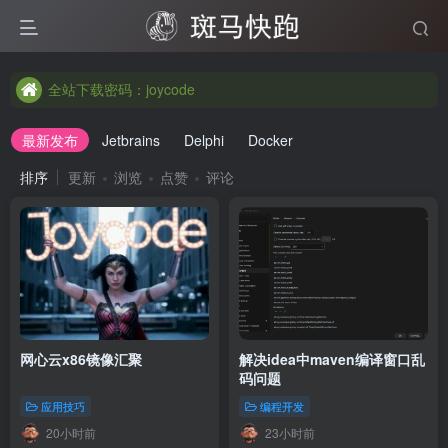
全站下载密码：joycode
全站下载密码：joycode
全站下载密码：joycode
最新发布
Jetbrains
Delphi
Docker
排序
更新
浏览
点赞
评论
网心云x86镜像汇聚
解决idea中maven编译窗口乱
码问题
应用技巧
编程开发
20小时前
23小时前