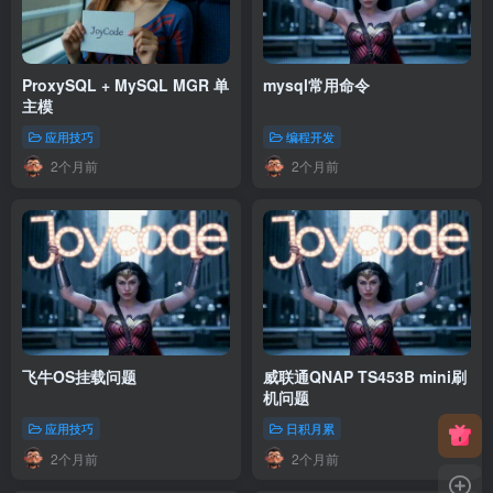
ProxySQL + MySQL MGR 单
mysql常用命令
主模
应用技巧
编程开发
2个月前
2个月前
飞牛OS挂载问题
威联通QNAP TS453B mini刷
机问题
应用技巧
日积月累
2个月前
2个月前