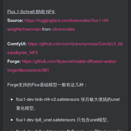
Flux.1-Schnell BNB NF4:
Source:
https://huggingface.co/silveroxides/flux1-nf4-
weights/tree/main
from
silveroxides
ComfyUI:
https://github.com/comfyanonymous/ComfyUI_bit
sandbytes_NF4
Forge:
https://github.com/lllyasviel/stable-diffusion-webui-
forge/discussions/981
Forge支持的Flux基础模型一般有这几种：
flux1-dev-bnb-nf4-v2.safetensors 张吕敏大佬搞的unet
量化模型
。
flux1-dev-fp8_unet.safetensors 只包含unet模型。