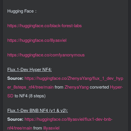
Hugging Face：
https://huggingface.co/black-forest-labs
https://huggingface.co/lllyasviel
https://huggingface.co/comfyanonymous
Flux.1-Dev Hyper NF4:
Source:
https://huggingface.co/ZhenyaYang/flux_1_dev_hyp
er_8steps_nf4/tree/main
from
ZhenyaYang
converted
Hyper-
SD
to NF4 (8 steps)
Flux.1-Dev BNB NF4 (v1 & v2):
Source:
https://huggingface.co/lllyasviel/flux1-dev-bnb-
nf4/tree/main
from
lllyasviel