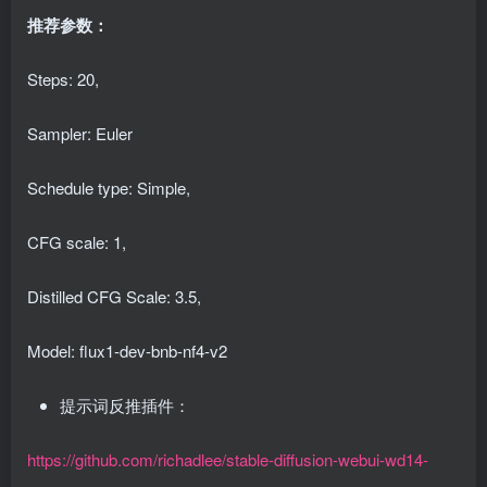
推荐参数：
Steps: 20,
Sampler: Euler
Schedule type: Simple,
CFG scale: 1,
Distilled CFG Scale: 3.5,
Model: flux1-dev-bnb-nf4-v2
提示词反推插件：
https://github.com/richadlee/stable-diffusion-webui-wd14-