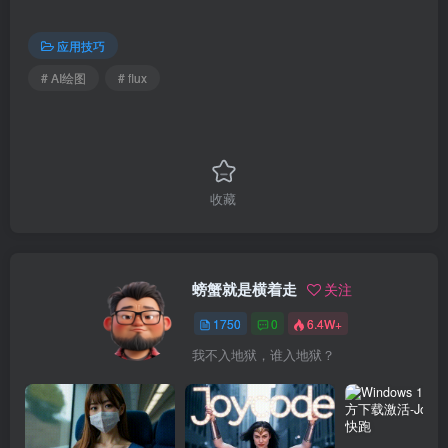
应用技巧
# AI绘图
# flux
收藏
螃蟹就是横着走
关注
1750
0
6.4W+
我不入地狱，谁入地狱？