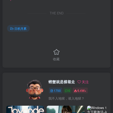
THE END
日积月累
收藏
螃蟹就是横着走
关注
1750
0
6.4W+
我不入地狱，谁入地狱？