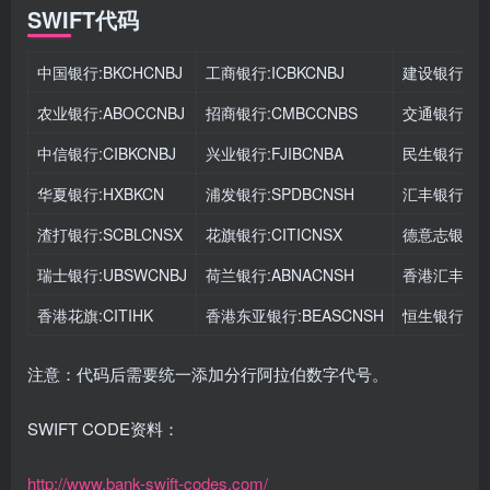
SWIFT代码
中国银行:BKCHCNBJ
工商银行:ICBKCNBJ
建设银行:PC
农业银行:ABOCCNBJ
招商银行:CMBCCNBS
交通银行:CO
中信银行:CIBKCNBJ
兴业银行:FJIBCNBA
民生银行:MS
华夏银行:HXBKCN
浦发银行:SPDBCNSH
汇丰银行:HS
渣打银行:SCBLCNSX
花旗银行:CITICNSX
德意志银行:D
瑞士银行:UBSWCNBJ
荷兰银行:ABNACNSH
香港汇丰:BLI
香港花旗:CITIHK
香港东亚银行:BEASCNSH
恒生银行:HA
注意：代码后需要统一添加分行阿拉伯数字代号。
SWIFT CODE资料：
http://www.bank-swift-codes.com/