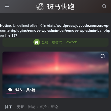
全站下载密码：joycode
Notice
: Undefined offset: 0 in
/data/wordpress/joycode.com.cn/wp-
content/plugins/remove-wp-admin-bar/remove-wp-admin-bar.php
全站下载密码：joycode
on line
137
全站下载密码：joycode
NAS
共5篇
排序
更新
浏览
点赞
评论