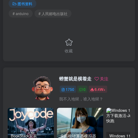
图书资料
# arduino
# 人民邮电出版社
收藏
螃蟹就是横着走
关注
1750
0
6.4W+
我不入地狱，谁入地狱？
BookStack安装
卡西欧计算器模拟器