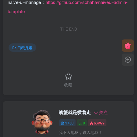
naive-ui-manage：
https://github.com/sohaha/naiveui-admin-
template
THE END
日积月累
收藏
螃蟹就是横着走
关注
1750
0
6.4W+
我不入地狱，谁入地狱？