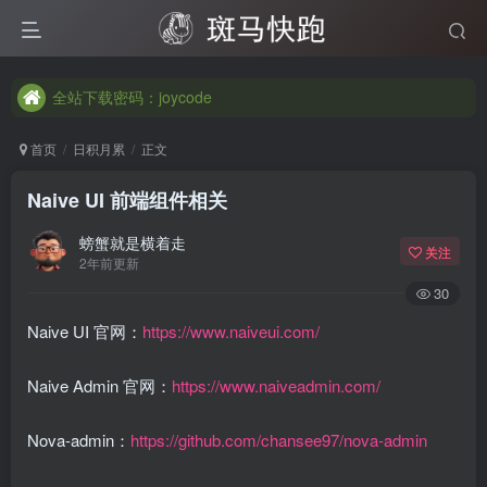
全站下载密码：joycode
全站下载密码：joycode
全站下载密码：joycode
首页
日积月累
正文
Naive UI 前端组件相关
螃蟹就是横着走
关注
2年前更新
30
Naive UI 官网：
https://www.naiveui.com/
Naive Admin 官网：
https://www.naiveadmin.com/
Nova-admin：
https://github.com/chansee97/nova-admin