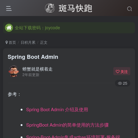
全站下载密码：joycode
全站下载密码：joycode
全站下载密码：joycode
首页
日积月累
正文
Spring Boot Admin
螃蟹就是横着走
关注
2年前更新
25
参考：
Spring Boot Admin 介绍及使用
SpringBoot Admin的简单使用的方法步骤
Spring-Boot-Admin集成arthas环境部署-服务端