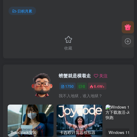
日积月累
收藏
螃蟹就是横着走
关注
1750
0
6.4W+
我不入地狱，谁入地狱？
BookStack安装
卡西欧计算器模拟器