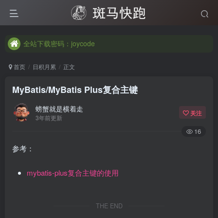
全站下载密码：joycode
全站下载密码：joycode
全站下载密码：joycode
首页
日积月累
正文
MyBatis/MyBatis Plus复合主键
螃蟹就是横着走
关注
3年前更新
16
参考：
mybatis-plus复合主键的使用
THE END