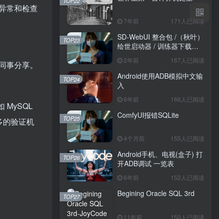
TOP22
式异常和检查
7年前
171人已阅读
SD-WebUI 整合包 /（秋叶）
TOP23
绘世启动器 / 训练器下载导
航
2年前
167人已阅读
同事分享。
Android使用ADB模拟中文输
TOP24
入
6年前
166人已阅读
MySQL
ComfyUI报错SQLite
TOP25
了更多的验证机
4个月前
155人已阅读
Android手机、电视(盒子) 打
TOP26
开ADB调试 一览表
6年前
152人已阅读
Begining Oracle SQL 3rd
TOP27
11年前
150人已阅读