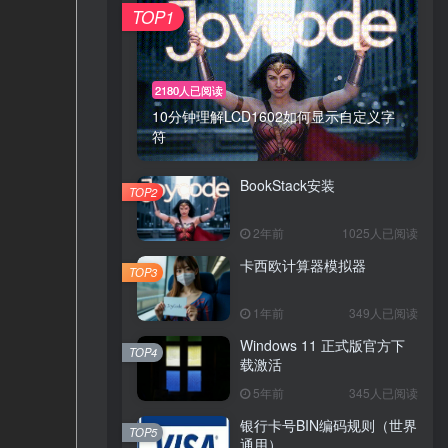
TOP1
2180人已阅读
10分钟理解LCD1602如何显示自定义字
符
BookStack安装
TOP2
2年前
1025人已阅读
卡西欧计算器模拟器
TOP3
1年前
349人已阅读
Windows 11 正式版官方下
TOP4
载激活
5年前
345人已阅读
银行卡号BIN编码规则（世界
TOP5
通用）