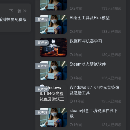
2年前
133人已阅读
下一篇
AI绘图工具及Flux模型
乐播投屏免费版
TOP34
2年前
133人已阅读
数据库与机器学习
TOP35
4年前
130人已阅读
Steam动态壁纸软件
TOP36
1年前
125人已阅读
Windows 8.1 64位光盘镜像
TOP37
及激活工具
11年前
125人已阅读
steam创意工坊资源在线下
TOP38
载
1年前
124人已阅读