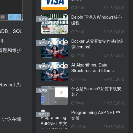
3年前
324人已阅读
Delphi 下深入Windows核心
TOP6
编程
oDB、SQL
7年前
313人已阅读
ft、
Docker 从零开始制作基础镜
TOP7
像[centos]
建、管理和维护
7年前
301人已阅读
AI Algorithms, Data
TOP8
Structures, and Idioms
11年前
299人已阅读
cat 为
什么是Scratch?如何下载安
TOP9
装?
7年前
282人已阅读
Programming ASP.NET 中
TOP10
文版
。让你在编
11年前
280人已阅读