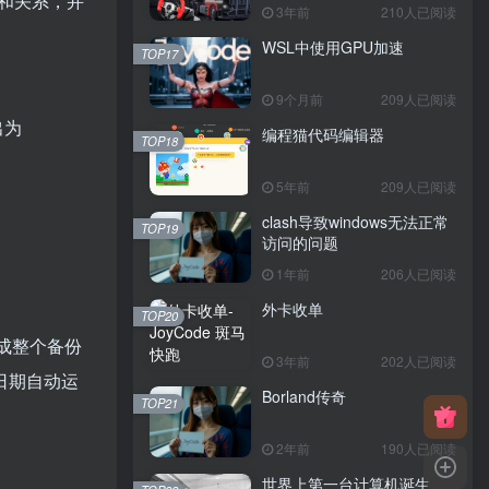
和关系，并
3年前
210人已阅读
WSL中使用GPU加速
TOP17
9个月前
209人已阅读
出为
编程猫代码编辑器
TOP18
5年前
209人已阅读
clash导致windows无法正常
TOP19
访问的问题
1年前
206人已阅读
外卡收单
TOP20
完成整个备份
3年前
202人已阅读
日期自动运
Borland传奇
TOP21
2年前
190人已阅读
世界上第一台计算机诞生