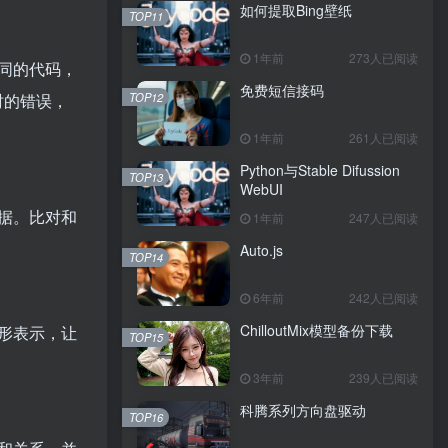
如何提取Bing壁纸
TOP11
1年前
273人已阅读
同的代码，
免费短信接码
TOP12
时的错误，
1年前
261人已阅读
Python与Stable Difussion
TOP13
WebUI
据。比对和
1年前
247人已阅读
Auto.js
TOP14
6年前
242人已阅读
ChilloutMix模型备份下载
形表示，让
TOP15
3年前
239人已阅读
科腾系列方向盘驱动
TOP16