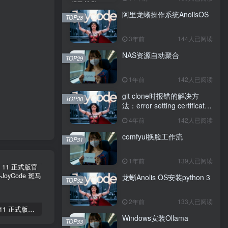
阿里龙蜥操作系统AnolisOS
TOP28
3年前
144人已阅读
NAS资源自动聚合
TOP29
1年前
142人已阅读
git clone时报错的解决方
TOP30
法：error setting certificate
verify locations: CAfile
4年前
142人已阅读
comfyui换脸工作流
TOP31
1年前
139人已阅读
龙蜥Anolis OS安装python 3
TOP32
2年前
133人已阅读
Windows 11 正式版官方下载激活
银行卡号BIN编码规则（世界通用）
Delphi 下深入Windows核心编程
Windows安装Ollama
TOP33