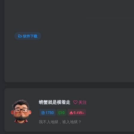
软件下载
螃蟹就是横着走
关注
1750
0
6.4W+
我不入地狱，谁入地狱？