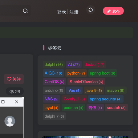
发布
登录
注册
标签云
delphi
AI
docker
(46)
(27)
(17)
AIGC
python
spring boot
(10)
(7)
(6)
关注
CentOS
StableDifussion
(6)
(6)
arduino
Vue
java 9
maven
(5)
(5)
(5)
(5)
26
NAS
ComfyUI
spring security
(5)
(5)
(4)
layui
podman
若依
scratch
(4)
(4)
(4)
(3)
delphi 7
(3)