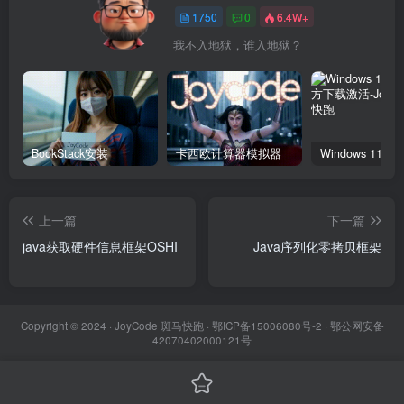
1750
0
6.4W+
我不入地狱，谁入地狱？
BookStack安装
卡西欧计算器模拟器
上一篇
下一篇
java获取硬件信息框架OSHI
Java序列化零拷贝框架
Copyright © 2024 ·
JoyCode 斑马快跑
· 鄂ICP备15006080号-2 · 鄂公网安备
42070402000121号