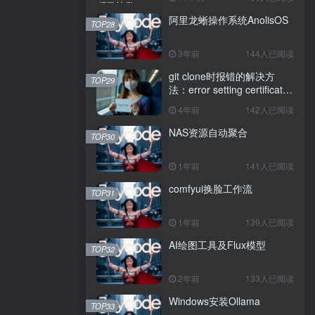
阿里龙蜥操作系统AnolisOS
TOP28
3年前
144人已阅读
git clone时报错的解决方
TOP29
法：error setting certificate
verify locations: CAfile
4年前
142人已阅读
NAS资源自动聚合
TOP30
1年前
141人已阅读
comfyui换脸工作流
TOP31
1年前
139人已阅读
AI绘图工具及Flux模型
TOP32
2年前
133人已阅读
Windows安装Ollama
TOP33