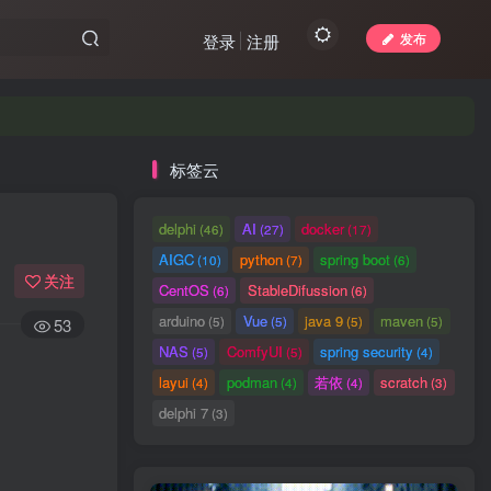
发布
登录
注册
标签云
delphi
AI
docker
(46)
(27)
(17)
AIGC
python
spring boot
(10)
(7)
(6)
关注
CentOS
StableDifussion
(6)
(6)
arduino
Vue
java 9
maven
(5)
(5)
(5)
(5)
53
NAS
ComfyUI
spring security
(5)
(5)
(4)
layui
podman
若依
scratch
(4)
(4)
(4)
(3)
delphi 7
(3)