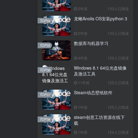
2年前
133人已阅读
龙蜥Anolis OS安装python 3
TOP34
2年前
133人已阅读
数据库与机器学习
TOP35
4年前
129人已阅读
Windows 8.1 64位光盘镜像
TOP36
及激活工具
11年前
125人已阅读
Steam动态壁纸软件
TOP37
1年前
125人已阅读
steam创意工坊资源在线下
TOP38
载
1年前
124人已阅读