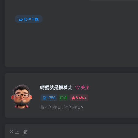
软件下载
螃蟹就是横着走
关注
1750
0
6.4W+
我不入地狱，谁入地狱？
上一篇