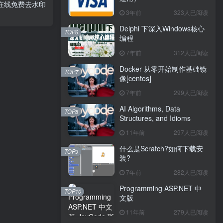
在线免费去水印
3年前
323人已阅读
Delphi 下深入Windows核心
TOP6
编程
7年前
312人已阅读
Docker 从零开始制作基础镜
TOP7
像[centos]
7年前
299人已阅读
AI Algorithms, Data
TOP8
Structures, and Idioms
11年前
297人已阅读
什么是Scratch?如何下载安
TOP9
装?
7年前
282人已阅读
Programming ASP.NET 中
TOP10
文版
11年前
279人已阅读