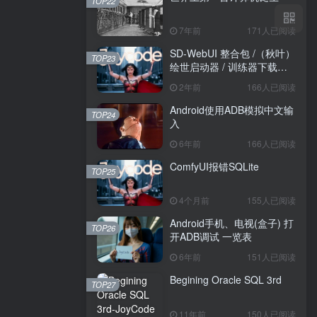
TOP22
7年前
171人已阅读
SD-WebUI 整合包 /（秋叶）
TOP23
绘世启动器 / 训练器下载导
航
2年前
166人已阅读
Android使用ADB模拟中文输
TOP24
入
6年前
166人已阅读
ComfyUI报错SQLite
TOP25
4个月前
155人已阅读
Android手机、电视(盒子) 打
TOP26
开ADB调试 一览表
6年前
151人已阅读
Begining Oracle SQL 3rd
TOP27
11年前
150人已阅读