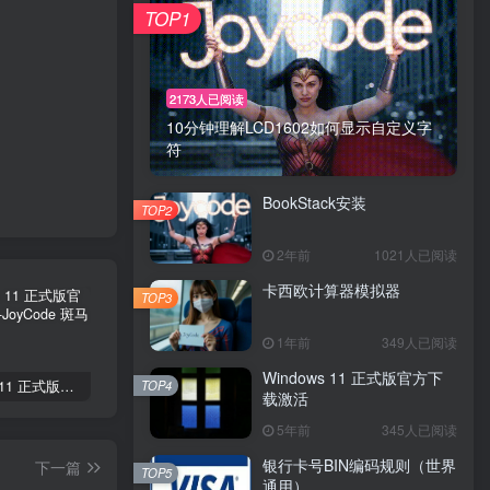
TOP1
2173人已阅读
10分钟理解LCD1602如何显示自定义字
符
BookStack安装
TOP2
2年前
1021人已阅读
卡西欧计算器模拟器
TOP3
1年前
349人已阅读
Windows 11 正式版官方下
TOP4
Windows 11 正式版官方下载激活
银行卡号BIN编码规则（世界通用）
Delphi 下深入Windows核心编程
载激活
5年前
345人已阅读
银行卡号BIN编码规则（世界
下一篇
TOP5
通用）