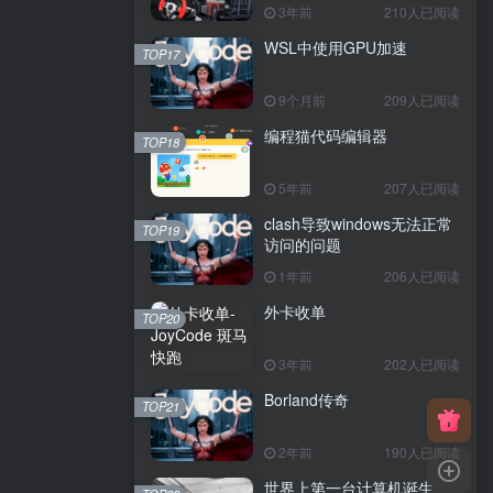
3年前
210人已阅读
WSL中使用GPU加速
TOP17
9个月前
209人已阅读
编程猫代码编辑器
TOP18
5年前
207人已阅读
clash导致windows无法正常
TOP19
访问的问题
1年前
206人已阅读
外卡收单
TOP20
3年前
202人已阅读
Borland传奇
TOP21
2年前
190人已阅读
世界上第一台计算机诞生