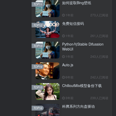
如何提取Bing壁纸
TOP11
1年前
273人已阅读
免费短信接码
TOP12
1年前
261人已阅读
Python与Stable Difussion
TOP13
WebUI
1年前
243人已阅读
Auto.js
TOP14
6年前
242人已阅读
ChilloutMix模型备份下载
TOP15
3年前
239人已阅读
科腾系列方向盘驱动
TOP16