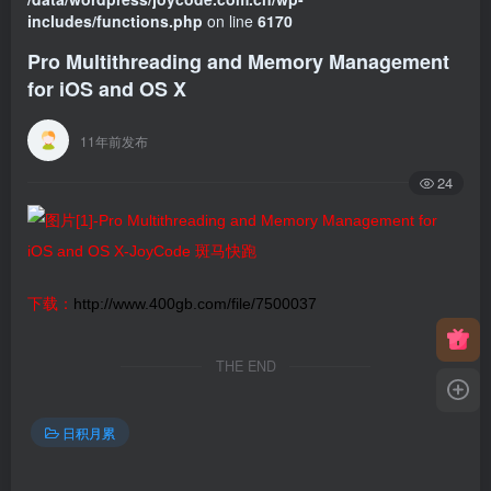
includes/functions.php
on line
6170
Pro Multithreading and Memory Management
for iOS and OS X
11年前发布
24
下载：
http://www.400gb.com/file/7500037
THE END
日积月累