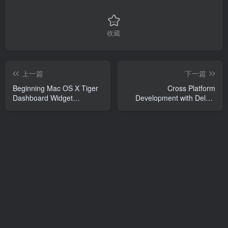
收藏
上一篇
下一篇
Beginning Mac OS X Tiger
Cross Platform
Dashboard Widget
Development with Delphi
Development
XE7 & FireMonkey for
Windows & MAC OS X