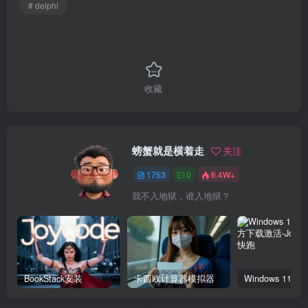
# delphi
收藏
螃蟹就是横着走
关注
1753
0
6.4W+
我不入地狱，谁入地狱？
BookStack安装
卡西欧计算器模拟器