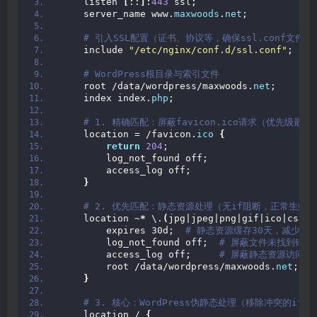
    listen 
[
::
]
:
443
 ssl;
    server_name www.
maxwoods
.
net
;
 # 引入SSL配置（证书、协议等，确保ssl.conf文件
    include 
"/etc/nginx/conf.d/ssl.conf"
;
 # WordPress根目录与索引文件
    root /data/wordpress/maxwoods.
net
;
    index index.
php
;
 # 1. 精确匹配：屏蔽favicon.ico请求（优先级最
    location = /favicon.
ico
{
return
204
;
        log_not_found off;
        access_log off;
}
 # 2. 优先匹配：静态资源处理（无if阻断，正常生效
    location 
~*
 \.
(
jpg|jpeg|png|gif|ico|css|j
        expires 30d; 
 # 静态资源缓存30天，减少重
        log_not_found off; 
 # 屏蔽文件未找到错误
        access_log off;    
 # 屏蔽静态资源访问日
        root /data/wordpress/maxwoods.
net
; 
 
}
 # 3. 核心：WordPress伪静态处理（移除冲突的if
    location / 
{