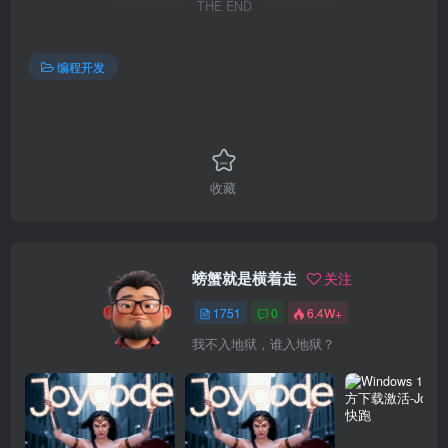
THE END
编程开发
收藏
螃蟹就是横着走
关注
1751
0
6.4W+
我不入地狱，谁入地狱？