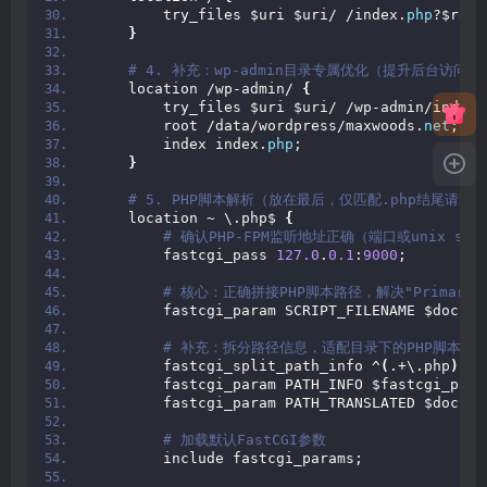
        try_files $uri $uri/ /index.
php
?$requ
}
 # 4. 补充：wp-admin目录专属优化（提升后台访
    location /wp-admin/ 
{
        try_files $uri $uri/ /wp-admin/index.
        root /data/wordpress/maxwoods.
net
;
        index index.
php
;
}
 # 5. PHP脚本解析（放在最后，仅匹配.php结尾请求
    location 
~
 \.php$ 
{
 # 确认PHP-FPM监听地址正确（端口或unix soc
        fastcgi_pass 
127.0
.
0.1
:
9000
;
 # 核心：正确拼接PHP脚本路径，解决"Primary sc
        fastcgi_param SCRIPT_FILENAME $docume
 # 补充：拆分路径信息，适配目录下的PHP脚本（如wp-
        fastcgi_split_path_info ^
(
.+\.php
)(
/.
        fastcgi_param PATH_INFO $fastcgi_path
        fastcgi_param PATH_TRANSLATED $docume
 # 加载默认FastCGI参数
        include fastcgi_params;