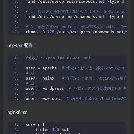
find /data/wordpress/maxwoods.
net
 -type d -ex
# 2. 递归设置所有文件为644权限（可读，允许apache
find /data/wordpress/maxwoods.
net
 -type f -ex
# 3. 单独设置wp-content目录为775权限（可写，用于W
chmod -R 
775
 /data/wordpress/maxwoods.
net
/wp-
php-fpm配置：
#修改/etc/php-fpm.d/www.conf
user = apache 
 # 场景1：默认值（部分CentOS/RHEL
# 或
user = nginx  
 # 场景2：优化后，与Nginx运行用户一
# 或
user = wordpress 
 # 场景3：你之前创建的专用用户（推荐
# 或
user = www-data 
 # 场景4：Debian/Ubuntu系统默认
nginx配置
server 
{
    listen 
443
 ssl;