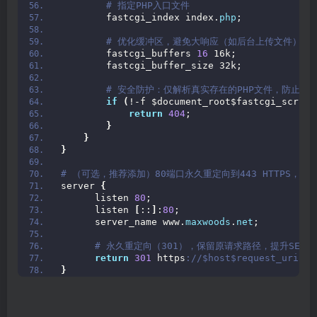
 # 指定PHP入口文件
        fastcgi_index index.
php
;
 # 优化缓冲区，避免大响应（如后台上传文件）被
        fastcgi_buffers 
16
 16k;
        fastcgi_buffer_size 32k;
 # 安全防护：仅解析真实存在的PHP文件，防止恶
if
(
!-f $document_root$fastcgi_script
return
404
;
}
}
}
# （可选，推荐添加）80端口永久重定向到443 HTTPS，强制
server 
{
      listen 
80
;
      listen 
[
::
]
:
80
;
      server_name www.
maxwoods
.
net
;
 # 永久重定向（301），保留原请求路径，提升SEO
return
301
 https
://$host$request_uri;
}