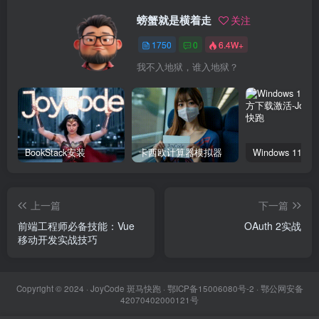
螃蟹就是横着走
关注
1750
0
6.4W+
我不入地狱，谁入地狱？
BookStack安装
卡西欧计算器模拟器
上一篇
下一篇
前端工程师必备技能：Vue
OAuth 2实战
移动开发实战技巧
Copyright © 2024 ·
JoyCode 斑马快跑
· 鄂ICP备15006080号-2 · 鄂公网安备
42070402000121号