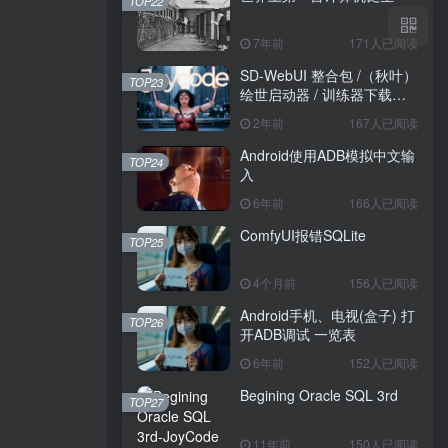
TOP22
7年前
171人已阅读
SD-WebUI 整合包 /（秋叶）
TOP23
绘世启动器 / 训练器下载导
航
2年前
167人已阅读
Android使用ADB模拟中文输
TOP24
入
6年前
166人已阅读
ComfyUI报错SQLite
TOP25
4个月前
156人已阅读
Android手机、电视(盒子) 打
TOP26
开ADB调试 一览表
6年前
152人已阅读
Begining Oracle SQL 3rd
TOP27
11年前
150人已阅读