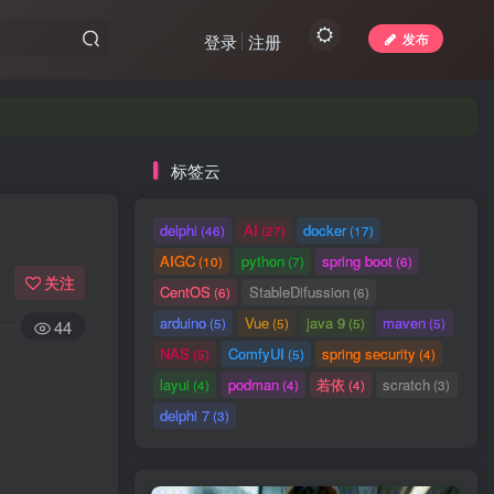
发布
登录
注册
标签云
delphi
AI
docker
(46)
(27)
(17)
AIGC
python
spring boot
(10)
(7)
(6)
关注
CentOS
StableDifussion
(6)
(6)
arduino
Vue
java 9
maven
(5)
(5)
(5)
(5)
44
NAS
ComfyUI
spring security
(5)
(5)
(4)
layui
podman
若依
scratch
(4)
(4)
(4)
(3)
delphi 7
(3)