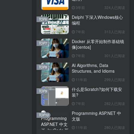
3年前
324人已阅读
Delphi 下深入Windows核心
TOP6
编程
7年前
313人已阅读
Docker 从零开始制作基础镜
TOP7
像[centos]
7年前
301人已阅读
AI Algorithms, Data
TOP8
Structures, and Idioms
11年前
299人已阅读
什么是Scratch?如何下载安
TOP9
装?
7年前
282人已阅读
Programming ASP.NET 中
TOP10
文版
11年前
280人已阅读