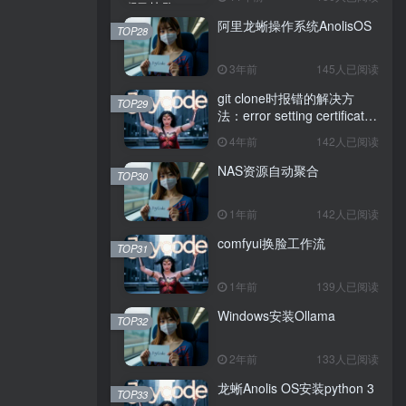
阿里龙蜥操作系统AnolisOS
TOP28
3年前
145人已阅读
git clone时报错的解决方
TOP29
法：error setting certificate
verify locations: CAfile
4年前
142人已阅读
NAS资源自动聚合
TOP30
1年前
142人已阅读
comfyui换脸工作流
TOP31
1年前
139人已阅读
Windows安装Ollama
TOP32
2年前
133人已阅读
龙蜥Anolis OS安装python 3
TOP33