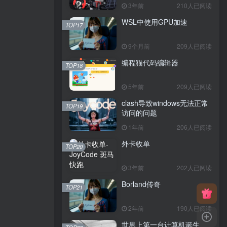
3年前
210人已阅读
WSL中使用GPU加速
TOP17
9个月前
209人已阅读
编程猫代码编辑器
TOP18
5年前
209人已阅读
clash导致windows无法正常
TOP19
访问的问题
1年前
206人已阅读
外卡收单
TOP20
3年前
202人已阅读
Borland传奇
TOP21
2年前
190人已阅读
世界上第一台计算机诞生