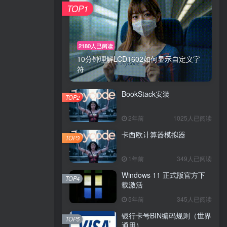
TOP1
2180人已阅读
10分钟理解LCD1602如何显示自定义字
符
BookStack安装
TOP2
2年前
1025人已阅读
卡西欧计算器模拟器
TOP3
1年前
349人已阅读
Windows 11 正式版官方下
TOP4
载激活
5年前
345人已阅读
银行卡号BIN编码规则（世界
TOP5
通用）