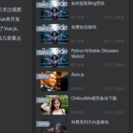
如何提取Bing壁纸
TOP11
库只关注视图
1年前
273人已阅读
ue来开发
免费短信接码
e.js。
TOP12
面几章重点
1年前
261人已阅读
Python与Stable Difussion
TOP13
WebUI
1年前
247人已阅读
Auto.js
TOP14
6年前
242人已阅读
ChilloutMix模型备份下载
TOP15
3年前
239人已阅读
科腾系列方向盘驱动
TOP16