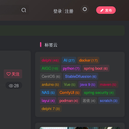
发布
登录
注册
标签云
delphi
AI
docker
(46)
(27)
(17)
AIGC
python
spring boot
(10)
(7)
(6)
关注
CentOS
StableDifussion
(6)
(6)
arduino
Vue
java 9
maven
(5)
(5)
(5)
(5)
28
NAS
ComfyUI
spring security
(5)
(5)
(4)
layui
podman
若依
scratch
(4)
(4)
(4)
(3)
delphi 7
(3)