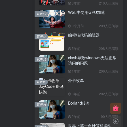
3年前
210人已阅读
WSL中使用GPU加速
TOP17
9个月前
209人已阅读
编程猫代码编辑器
TOP18
5年前
208人已阅读
clash导致windows无法正常
TOP19
访问的问题
1年前
206人已阅读
外卡收单
TOP20
3年前
202人已阅读
Borland传奇
TOP21
2年前
190人已阅读
世界上第一台计算机诞生