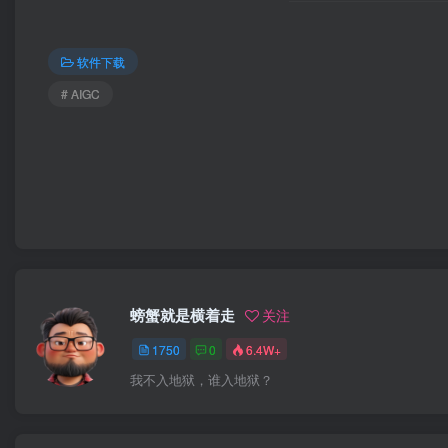
软件下载
# AIGC
螃蟹就是横着走
关注
1750
0
6.4W+
我不入地狱，谁入地狱？