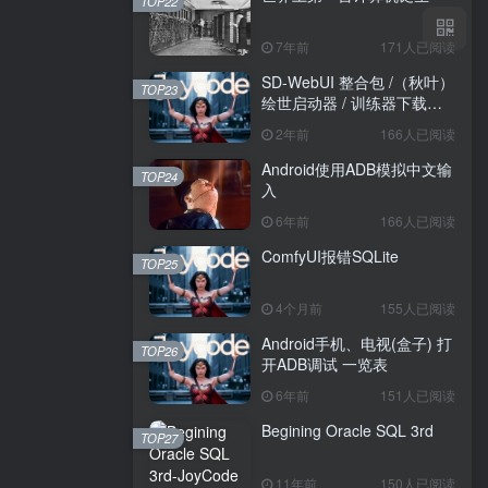
TOP22
7年前
171人已阅读
SD-WebUI 整合包 /（秋叶）
TOP23
绘世启动器 / 训练器下载导
航
2年前
166人已阅读
Android使用ADB模拟中文输
TOP24
入
6年前
166人已阅读
ComfyUI报错SQLite
TOP25
4个月前
155人已阅读
Android手机、电视(盒子) 打
TOP26
开ADB调试 一览表
6年前
151人已阅读
Begining Oracle SQL 3rd
TOP27
11年前
150人已阅读