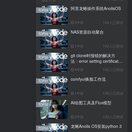
阿里龙蜥操作系统AnolisOS
TOP28
3年前
144人已阅读
NAS资源自动聚合
TOP29
1年前
142人已阅读
git clone时报错的解决方
TOP30
法：error setting certificate
verify locations: CAfile
4年前
142人已阅读
comfyui换脸工作流
TOP31
1年前
139人已阅读
AI绘图工具及Flux模型
TOP32
2年前
133人已阅读
龙蜥Anolis OS安装python 3
TOP33