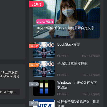
TOP1
2177人已阅读
10分钟理解LCD1602如何显示自定义字
符
BookStack安装
TOP2
2年前
1024人已阅读
卡西欧计算器模拟器
TOP3
1年前
349人已阅读
Windows 11 正式版官方下
TOP4
载激活
Windows 11 正式版官方下载激活
银行卡号BIN编码规则（世界通用）
Delphi 下深入Windows核心编程
5年前
345人已阅读
银行卡号BIN编码规则（世界
TOP5
通用）