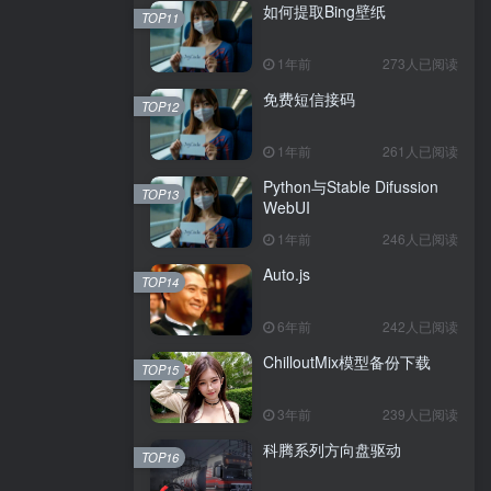
如何提取Bing壁纸
TOP11
1年前
273人已阅读
免费短信接码
TOP12
1年前
261人已阅读
Python与Stable Difussion
TOP13
WebUI
1年前
246人已阅读
Auto.js
TOP14
6年前
242人已阅读
ChilloutMix模型备份下载
TOP15
3年前
239人已阅读
科腾系列方向盘驱动
TOP16