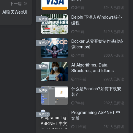
下一篇
3年前
324人已阅读
AI聊天WebUI
Delphi 下深入Windows核心
TOP6
编程
7年前
312人已阅读
Docker 从零开始制作基础镜
TOP7
像[centos]
7年前
300人已阅读
AI Algorithms, Data
TOP8
Structures, and Idioms
11年前
297人已阅读
什么是Scratch?如何下载安
TOP9
装?
7年前
282人已阅读
Programming ASP.NET 中
TOP10
文版
11年前
281人已阅读