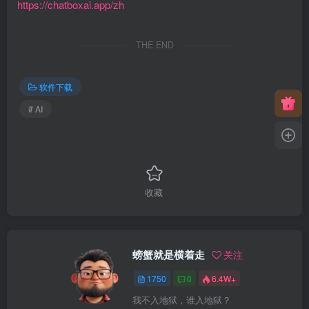
https://chatboxai.app/zh
THE END
软件下载
# AI
收藏
螃蟹就是横着走
关注
1750
0
6.4W+
我不入地狱，谁入地狱？