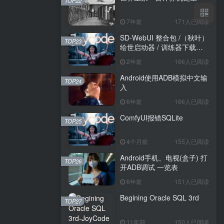
TOP22
7年前
171人已阅读
SD-WebUI 整合包 /（秋叶）
TOP23
绘世启动器 / 训练器下载导
航
2年前
166人已阅读
Android使用ADB模拟中文输
TOP24
入
6年前
166人已阅读
ComfyUI报错SQLite
TOP25
4个月前
155人已阅读
Android手机、电视(盒子) 打
TOP26
开ADB调试 一览表
6年前
151人已阅读
Begining Oracle SQL 3rd
TOP27
11年前
150人已阅读