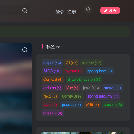
发布
登录
注册
标签云
delphi
AI
docker
(46)
(27)
(17)
AIGC
python
spring boot
(10)
(7)
(6)
CentOS
StableDifussion
(6)
(6)
arduino
Vue
java 9
maven
(5)
(5)
(5)
(5)
NAS
ComfyUI
spring security
(5)
(5)
(4)
layui
podman
若依
scratch
(4)
(4)
(4)
(3)
delphi 7
(3)