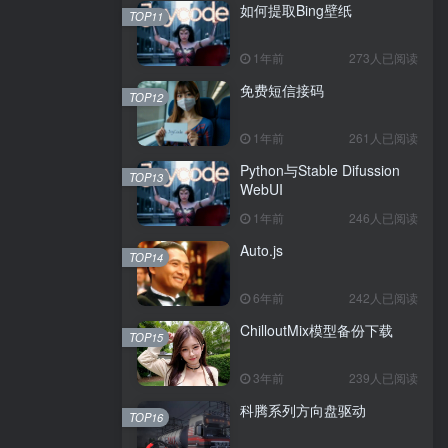
如何提取Bing壁纸
TOP11
1年前
273人已阅读
免费短信接码
TOP12
1年前
261人已阅读
Python与Stable Difussion
TOP13
WebUI
1年前
246人已阅读
Auto.js
TOP14
6年前
242人已阅读
ChilloutMix模型备份下载
TOP15
3年前
239人已阅读
科腾系列方向盘驱动
TOP16