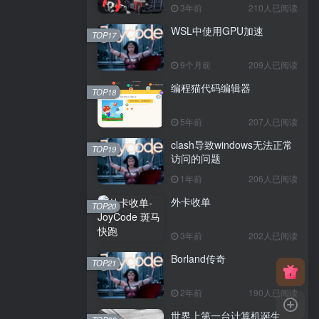
3年前
210人已阅读
WSL中使用GPU加速
TOP17
9个月前
209人已阅读
编程猫代码编辑器
TOP18
5年前
207人已阅读
clash导致windows无法正常
TOP19
访问的问题
1年前
206人已阅读
外卡收单
TOP20
3年前
202人已阅读
Borland传奇
TOP21
2年前
190人已阅读
世界上第一台计算机诞生