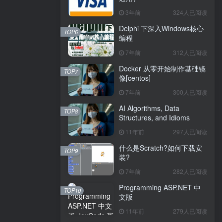
3年前
324人已阅读
Delphi 下深入Windows核心
TOP6
编程
7年前
312人已阅读
Docker 从零开始制作基础镜
TOP7
像[centos]
7年前
300人已阅读
AI Algorithms, Data
TOP8
Structures, and Idioms
11年前
297人已阅读
什么是Scratch?如何下载安
TOP9
装?
7年前
282人已阅读
Programming ASP.NET 中
TOP10
文版
11年前
279人已阅读