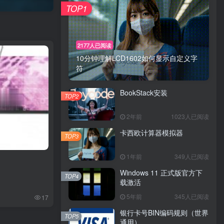
TOP1
2177人已阅读
10分钟理解LCD1602如何显示自定义字
符
BookStack安装
TOP2
2年前
1023人已阅读
卡西欧计算器模拟器
TOP3
1年前
349人已阅读
Windows 11 正式版官方下
TOP4
载激活
5年前
345人已阅读
17
银行卡号BIN编码规则（世界
TOP5
通用）