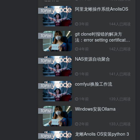
阿里龙蜥操作系统AnolisOS
TOP28
3年前
144人已阅读
git clone时报错的解决方
TOP29
法：error setting certificate
verify locations: CAfile
4年前
142人已阅读
NAS资源自动聚合
TOP30
1年前
141人已阅读
comfyui换脸工作流
TOP31
1年前
139人已阅读
Windows安装Ollama
TOP32
2年前
133人已阅读
龙蜥Anolis OS安装python 3
TOP33