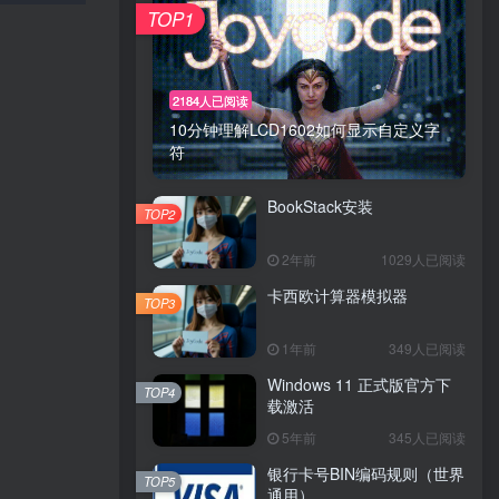
TOP1
2184人已阅读
10分钟理解LCD1602如何显示自定义字
符
BookStack安装
TOP2
2年前
1029人已阅读
卡西欧计算器模拟器
TOP3
1年前
349人已阅读
Windows 11 正式版官方下
TOP4
载激活
5年前
345人已阅读
银行卡号BIN编码规则（世界
TOP5
通用）