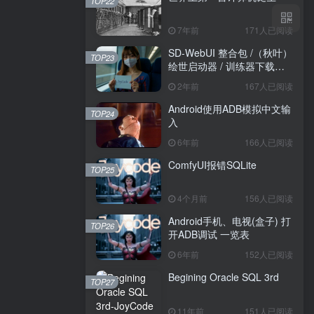
TOP22
7年前
171人已阅读
SD-WebUI 整合包 /（秋叶）
TOP23
绘世启动器 / 训练器下载导
航
2年前
167人已阅读
Android使用ADB模拟中文输
TOP24
入
6年前
166人已阅读
ComfyUI报错SQLite
TOP25
4个月前
156人已阅读
Android手机、电视(盒子) 打
TOP26
开ADB调试 一览表
6年前
152人已阅读
Begining Oracle SQL 3rd
TOP27
11年前
151人已阅读