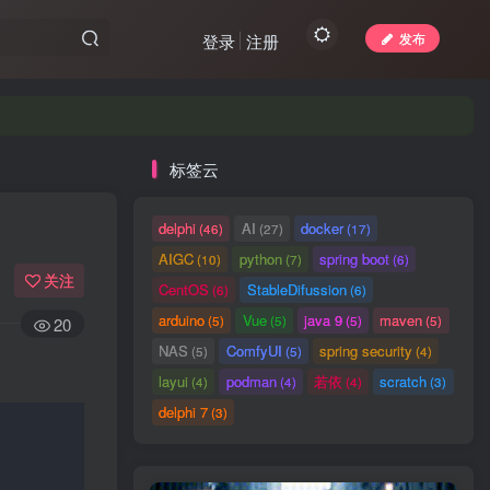
发布
登录
注册
标签云
delphi
AI
docker
(46)
(27)
(17)
AIGC
python
spring boot
(10)
(7)
(6)
关注
CentOS
StableDifussion
(6)
(6)
arduino
Vue
java 9
maven
(5)
(5)
(5)
(5)
20
NAS
ComfyUI
spring security
(5)
(5)
(4)
layui
podman
若依
scratch
(4)
(4)
(4)
(3)
delphi 7
(3)