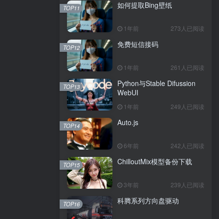
如何提取Bing壁纸
TOP11
1年前
273人已阅读
免费短信接码
TOP12
1年前
261人已阅读
Python与Stable Difussion
TOP13
WebUI
1年前
249人已阅读
Auto.js
TOP14
6年前
242人已阅读
ChilloutMix模型备份下载
TOP15
3年前
239人已阅读
科腾系列方向盘驱动
TOP16