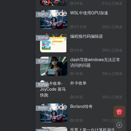
3年前
210人已阅读
WSL中使用GPU加速
TOP17
9个月前
209人已阅读
编程猫代码编辑器
TOP18
5年前
209人已阅读
clash导致windows无法正常
TOP19
访问的问题
1年前
206人已阅读
外卡收单
TOP20
3年前
202人已阅读
Borland传奇
TOP21
2年前
191人已阅读
世界上第一台计算机诞生