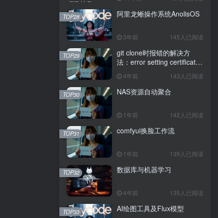
阿里龙蜥操作系统AnolisOS
TOP28
3年前
145人已阅读
git clone时报错的解决方
TOP29
法：error setting certificate
verify locations: CAfile
4年前
143人已阅读
NAS资源自动聚合
TOP30
1年前
142人已阅读
comfyui换脸工作流
TOP31
1年前
139人已阅读
数据库与机器学习
TOP32
4年前
135人已阅读
AI绘图工具及Flux模型
TOP33