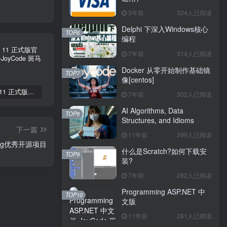
3年前
324人已阅读
Delphi 下深入Windows核心
TOP6
编程
7年前
314人已阅读
Docker 从零开始制作基础镜
TOP7
像[centos]
Windows 11 正式版官方下载激活
银行卡号BIN编码规则（世界通用）
Delphi 下深入Windows核心编程
7年前
302人已阅读
AI Algorithms, Data
TOP8
Structures, and Idioms
下一篇
11年前
299人已阅读
ing优秀开源项目
什么是Scratch?如何下载安
TOP9
装?
7年前
282人已阅读
Programming ASP.NET 中
TOP10
文版
11年前
281人已阅读