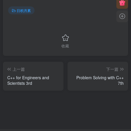
日积月累
收藏
上一篇
下一篇
C++ for Engineers and
Problem Solving with C++
Scientists 3rd
7th