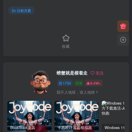
日积月累
收藏
螃蟹就是横着走
关注
1750
0
6.4W+
我不入地狱，谁入地狱？
BookStack安装
卡西欧计算器模拟器