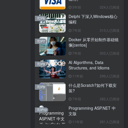
3年前
324人已阅读
Delphi 下深入Windows核心
TOP6
编程
7年前
313人已阅读
Docker 从零开始制作基础镜
TOP7
像[centos]
7年前
302人已阅读
AI Algorithms, Data
TOP8
Structures, and Idioms
11年前
299人已阅读
什么是Scratch?如何下载安
TOP9
装?
7年前
282人已阅读
Programming ASP.NET 中
TOP10
文版
11年前
281人已阅读