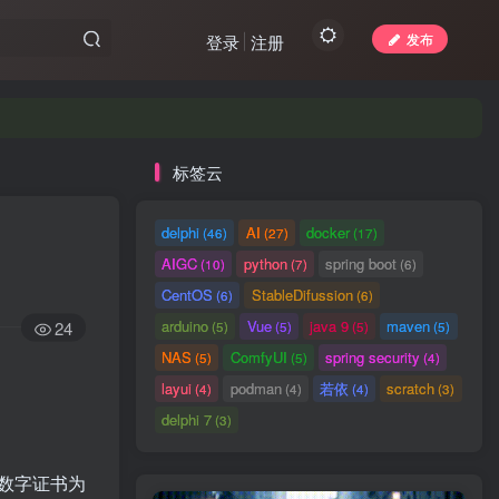
发布
登录
注册
标签云
delphi
AI
docker
(46)
(27)
(17)
AIGC
python
spring boot
(10)
(7)
(6)
CentOS
StableDifussion
(6)
(6)
arduino
Vue
java 9
maven
24
(5)
(5)
(5)
(5)
NAS
ComfyUI
spring security
(5)
(5)
(4)
layui
podman
若依
scratch
(4)
(4)
(4)
(3)
delphi 7
(3)
数字证书为