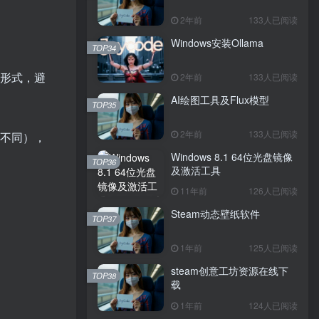
2年前
133人已阅读
Windows安装Ollama
TOP34
样的形式，避
2年前
133人已阅读
AI绘图工具及Flux模型
TOP35
2年前
133人已阅读
不同），
Windows 8.1 64位光盘镜像
TOP36
及激活工具
11年前
126人已阅读
Steam动态壁纸软件
TOP37
1年前
125人已阅读
steam创意工坊资源在线下
TOP38
载
1年前
124人已阅读