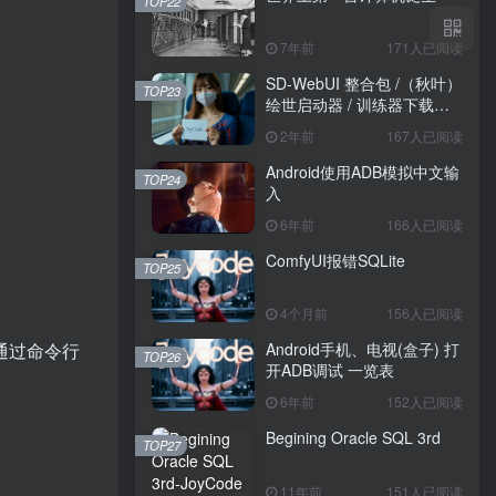
TOP22
7年前
171人已阅读
SD-WebUI 整合包 /（秋叶）
TOP23
绘世启动器 / 训练器下载导
航
2年前
167人已阅读
Android使用ADB模拟中文输
TOP24
入
6年前
166人已阅读
ComfyUI报错SQLite
TOP25
4个月前
156人已阅读
Android手机、电视(盒子) 打
要通过命令行
TOP26
开ADB调试 一览表
6年前
152人已阅读
Begining Oracle SQL 3rd
TOP27
11年前
151人已阅读