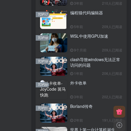
3年前
210人已阅读
编程猫代码编辑器
TOP17
5年前
209人已阅读
WSL中使用GPU加速
TOP18
9个月前
209人已阅读
clash导致windows无法正常
TOP19
访问的问题
1年前
206人已阅读
外卡收单
TOP20
3年前
202人已阅读
Borland传奇
TOP21
2年前
191人已阅读
世界上第一台计算机诞生