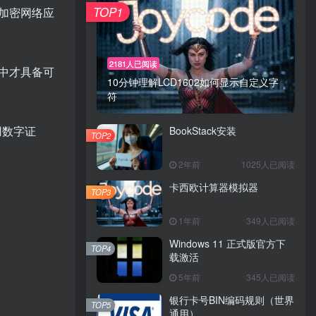
TOP1
加密网络应
2181人已阅读
网络中才具备可
10分钟理解LCD1602如何显示自定义字
符
务用数字证
BookStack安装
TOP2
2年前
1025人已阅读
卡西欧计算器模拟器
TOP3
1年前
349人已阅读
Windows 11 正式版官方下
TOP4
载激活
5年前
345人已阅读
银行卡号BIN编码规则（世界
TOP5
通用）