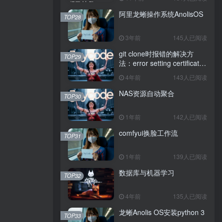
阿里龙蜥操作系统AnolisOS
TOP28
3年前
145人已阅读
git clone时报错的解决方
TOP29
法：error setting certificate
verify locations: CAfile
4年前
143人已阅读
NAS资源自动聚合
TOP30
1年前
142人已阅读
comfyui换脸工作流
TOP31
1年前
139人已阅读
数据库与机器学习
TOP32
4年前
135人已阅读
龙蜥Anolis OS安装python 3
TOP33