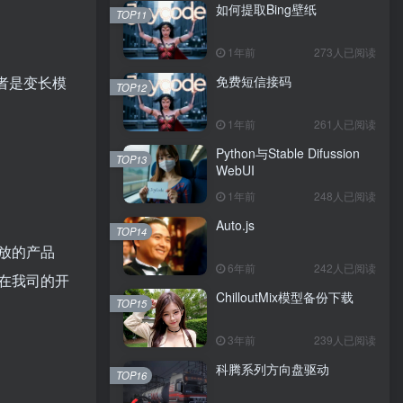
如何提取Bing壁纸
TOP11
1年前
273人已阅读
免费短信接码
别是前者是变长模
TOP12
1年前
261人已阅读
Python与Stable Difussion
TOP13
WebUI
1年前
248人已阅读
Auto.js
TOP14
放的产品
6年前
242人已阅读
在我司的开
ChilloutMix模型备份下载
TOP15
3年前
239人已阅读
科腾系列方向盘驱动
TOP16