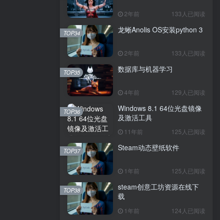
2年前
133人已阅读
龙蜥Anolis OS安装python 3
TOP34
2年前
133人已阅读
数据库与机器学习
TOP35
4年前
129人已阅读
Windows 8.1 64位光盘镜像
TOP36
及激活工具
11年前
125人已阅读
Steam动态壁纸软件
TOP37
1年前
125人已阅读
steam创意工坊资源在线下
TOP38
载
1年前
124人已阅读