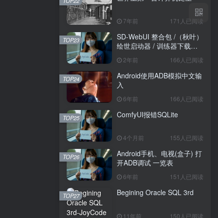
TOP22
7年前
171人已阅读
SD-WebUI 整合包 /（秋叶）
TOP23
绘世启动器 / 训练器下载导
航
2年前
166人已阅读
Android使用ADB模拟中文输
TOP24
入
6年前
166人已阅读
ComfyUI报错SQLite
TOP25
4个月前
155人已阅读
Android手机、电视(盒子) 打
TOP26
开ADB调试 一览表
6年前
151人已阅读
Begining Oracle SQL 3rd
TOP27
11年前
150人已阅读