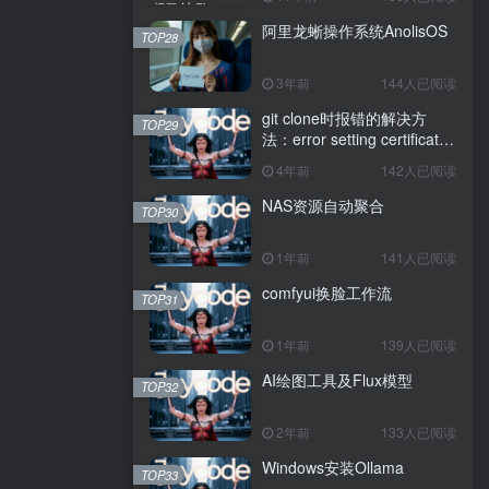
阿里龙蜥操作系统AnolisOS
TOP28
3年前
144人已阅读
git clone时报错的解决方
TOP29
法：error setting certificate
verify locations: CAfile
4年前
142人已阅读
NAS资源自动聚合
TOP30
1年前
141人已阅读
comfyui换脸工作流
TOP31
1年前
139人已阅读
AI绘图工具及Flux模型
TOP32
2年前
133人已阅读
Windows安装Ollama
TOP33