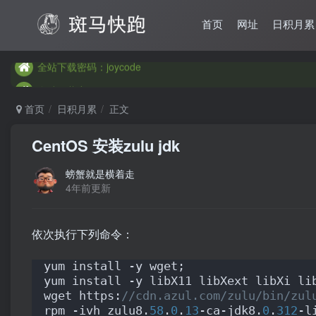
首页
网址
日积月累
全站下载密码：joycode
全站下载密码：joycode
全站下载密码：joycode
首页
日积月累
正文
CentOS 安装zulu jdk
螃蟹就是横着走
4年前更新
依次执行下列命令：
yum install -y wget;
yum install -y libX11 libXext libXi li
wget https:
//cdn.azul.com/zulu/bin/zul
rpm -ivh zulu8.
58
.
0
.
13
-ca-jdk8.
0
.
312
-l