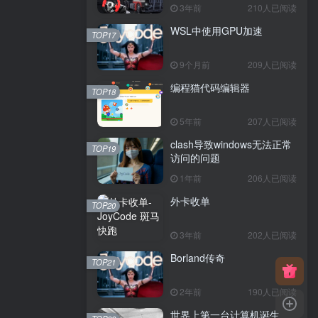
3年前
210人已阅读
WSL中使用GPU加速
TOP17
9个月前
209人已阅读
编程猫代码编辑器
TOP18
5年前
207人已阅读
clash导致windows无法正常
TOP19
访问的问题
1年前
206人已阅读
外卡收单
TOP20
3年前
202人已阅读
Borland传奇
TOP21
2年前
190人已阅读
世界上第一台计算机诞生