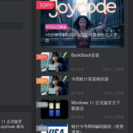
TOP1
2173人已阅读
10分钟理解LCD1602如何显示自定义字
符
BookStack安装
TOP2
2年前
1021人已阅读
卡西欧计算器模拟器
TOP3
1年前
349人已阅读
Windows 11 正式版官方下
TOP4
载激活
5年前
345人已阅读
银行卡号BIN编码规则（世界
TOP5
通用）