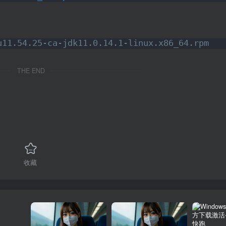
u11.54.25-ca-jdk11.0.14.1-linux.x86_64.rpm
THE END
收藏