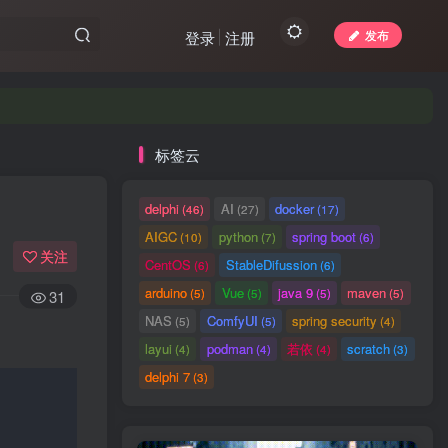
发布
登录
注册
标签云
delphi
AI
docker
(46)
(27)
(17)
AIGC
python
spring boot
(10)
(7)
(6)
关注
CentOS
StableDifussion
(6)
(6)
arduino
Vue
java 9
maven
(5)
(5)
(5)
(5)
31
NAS
ComfyUI
spring security
(5)
(5)
(4)
layui
podman
若依
scratch
(4)
(4)
(4)
(3)
delphi 7
(3)