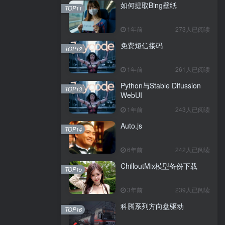
如何提取Bing壁纸
TOP11
1年前
273人已阅读
免费短信接码
TOP12
1年前
261人已阅读
Python与Stable Difussion
TOP13
WebUI
1年前
243人已阅读
Auto.js
TOP14
6年前
242人已阅读
ChilloutMix模型备份下载
TOP15
3年前
239人已阅读
科腾系列方向盘驱动
TOP16