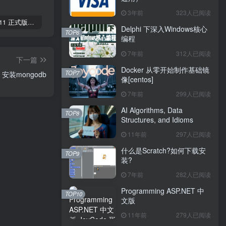
3年前
323人已阅读
Windows 11 正式版官方下载激活
银行卡号BIN编码规则（世界通用）
Delphi 下深入Windows核心编程
Delphi 下深入Windows核心
TOP6
编程
7年前
312人已阅读
下一篇
Docker 从零开始制作基础镜
TOP7
S 安装mongodb
像[centos]
7年前
299人已阅读
AI Algorithms, Data
TOP8
Structures, and Idioms
11年前
297人已阅读
什么是Scratch?如何下载安
TOP9
装?
7年前
282人已阅读
Programming ASP.NET 中
TOP10
文版
11年前
279人已阅读