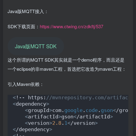
Java版MQTT接入：
SDK下载页面：
https://www.ctwing.cn/zdkftj/537
Java版MQTT SDK
这个所谓的MQTT SDK其实就是一个demo程序，而且还是
一个eclipse的非maven工程，首选把它改造为maven工程：
引入Maven依赖：
<
!-- https:
//mvnrepository.com/artifact/
<
dependency
>
<
groupId
>
com.
google
.
code
.
gson
<
/group
<
artifactId
>
gson
<
/artifactId
>
<
version
>
2.8
.
1
<
/version
>
<
/dependency
>
<
!-- 