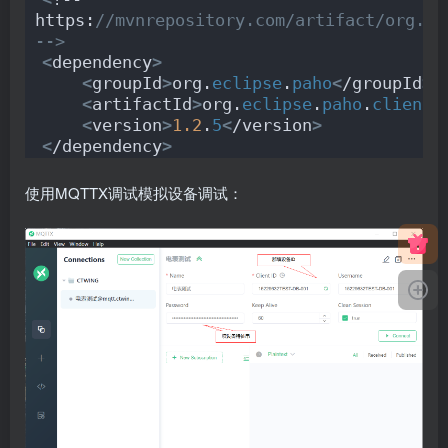
https:
//mvnrepository.com/artifact/org.ec
-->
<
dependency
>
<
groupId
>
org.
eclipse
.
paho
<
/groupId
>
<
artifactId
>
org.
eclipse
.
paho
.
client
.
<
version
>
1.2
.
5
<
/version
>
<
/dependency
>
使用MQTTX调试模拟设备调试：