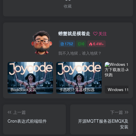
收藏
螃蟹就是横着走
关注
1752
0
6.4W+
我不入地狱，谁入地狱？
BookStack安装
卡西欧计算器模拟器
上一篇
下一篇
Cron表达式前端组件
开源MQTT服务器EMQX及
安装