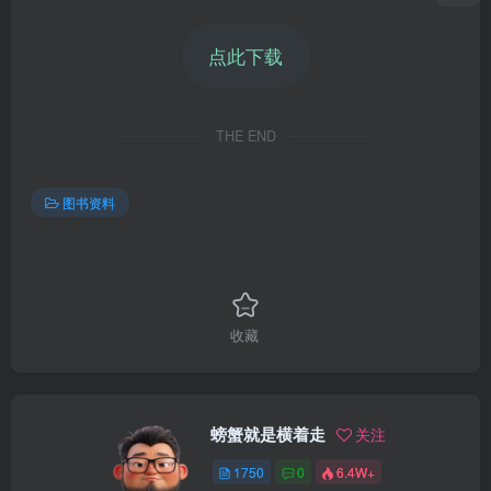
点此下载
THE END
图书资料
收藏
螃蟹就是横着走
关注
1750
0
6.4W+