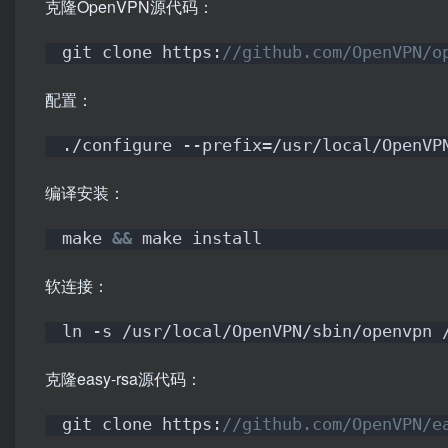
克隆OpenVPN源代码：
git clone https:
//github.com/OpenVPN/o
配置：
./configure --prefix=/usr/local/OpenVP
编译安装：
make 
&&
 make install
软连接：
ln -s /usr/local/OpenVPN/sbin/openvpn 
克隆easy-rsa源代码：
git clone https:
//github.com/OpenVPN/e