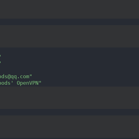
"
"
ods@qq.com"
oods' OpenVPN"