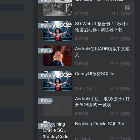
TOP22
7年前
171人已阅读
SD-WebUI 整合包 /（秋叶）
TOP23
绘世启动器 / 训练器下载导
航
2年前
167人已阅读
Android使用ADB模拟中文输
TOP24
入
6年前
166人已阅读
ComfyUI报错SQLite
TOP25
4个月前
155人已阅读
Android手机、电视(盒子) 打
TOP26
开ADB调试 一览表
6年前
152人已阅读
Begining Oracle SQL 3rd
TOP27
11年前
150人已阅读