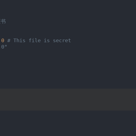
证书
0
# This file is secret
.0"