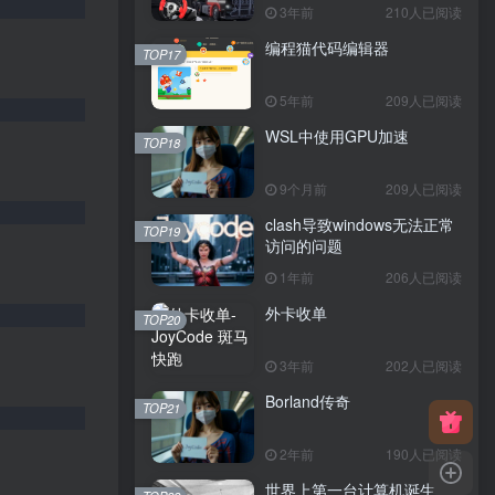
3年前
210人已阅读
编程猫代码编辑器
TOP17
5年前
209人已阅读
WSL中使用GPU加速
TOP18
9个月前
209人已阅读
clash导致windows无法正常
TOP19
访问的问题
1年前
206人已阅读
外卡收单
TOP20
3年前
202人已阅读
Borland传奇
TOP21
2年前
190人已阅读
世界上第一台计算机诞生