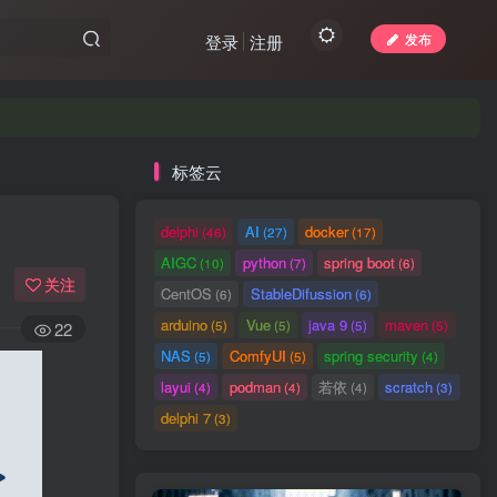
发布
登录
注册
标签云
delphi
AI
docker
(46)
(27)
(17)
AIGC
python
spring boot
(10)
(7)
(6)
关注
CentOS
StableDifussion
(6)
(6)
arduino
Vue
java 9
maven
(5)
(5)
(5)
(5)
22
NAS
ComfyUI
spring security
(5)
(5)
(4)
layui
podman
若依
scratch
(4)
(4)
(4)
(3)
delphi 7
(3)