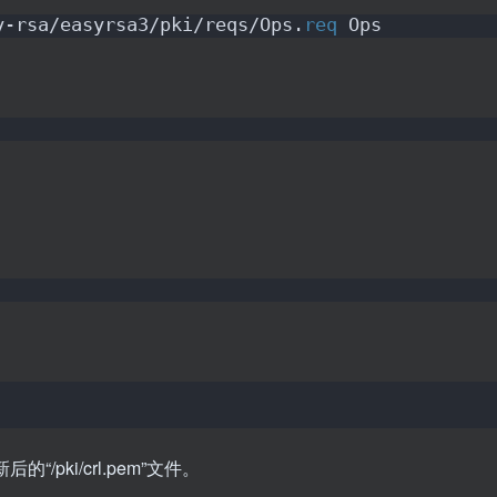
y-rsa/easyrsa3/pki/reqs/Ops.
req
 Ops
“/pki/crl.pem”文件。