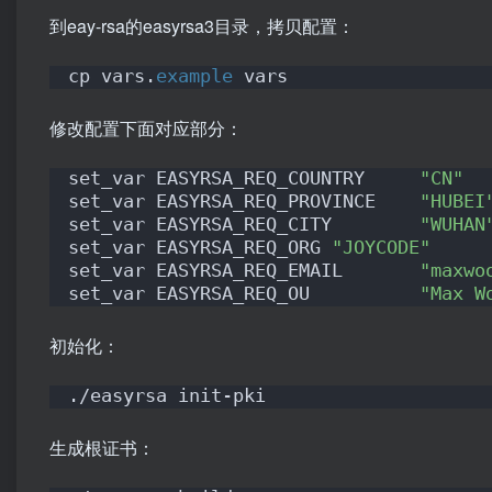
到eay-rsa的easyrsa3目录，拷贝配置：
cp vars.
example
 vars
修改配置下面对应部分：
set_var EASYRSA_REQ_COUNTRY     
"CN"
set_var EASYRSA_REQ_PROVINCE    
"HUBEI
set_var EASYRSA_REQ_CITY        
"WUHAN
set_var EASYRSA_REQ_ORG 
"JOYCODE"
set_var EASYRSA_REQ_EMAIL       
"maxwo
set_var EASYRSA_REQ_OU          
"Max W
初始化：
./easyrsa init-pki
生成根证书：