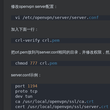
修改openvpn server配置：
vi /etc/openvpn/server/server.
conf
加入下面一行：
crl-verify crl.
pem
把crl.pem放到与server.conf相同的目录，并修改权限
chmod 
777
 crl.
pem
server.conf示例：
port 
1194
proto tcp
dev tun
ca /usr/local/openvpn/ssl/ca.
crt
cert /usr/local/openvpn/ssl/server.
crt