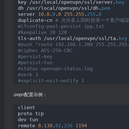
key /usr/local/openvpn/ssl/server.
key
dh /usr/local/openvpn/ssl/dh.
pem
server 
10.8
.
0
.
0
255.255
.
255
.
0
duplicate-cn 
# 允许多人同时登录一个客户端
#ifconfig-pool-persist ipp.txt
#keepalive 10 120
tls-auth /usr/local/openvpn/ssl/ta.
key
#push "route 192.168.1.200 255.255.255
#cipher AES-256-CBC
#persist-key
#persist-tun
#status openvpn-status.log
#verb 3
#explicit-exit-notify 1
.ovpn配置示例：
client
proto tcp
dev tun
remote 
8.138
.
82
.
236
1194