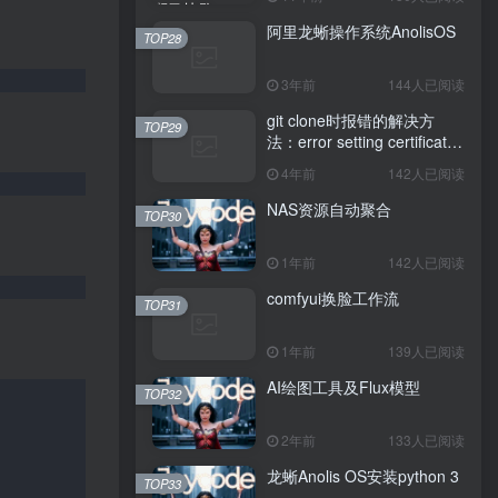
阿里龙蜥操作系统AnolisOS
TOP28
3年前
144人已阅读
git clone时报错的解决方
TOP29
法：error setting certificate
verify locations: CAfile
4年前
142人已阅读
NAS资源自动聚合
TOP30
1年前
142人已阅读
comfyui换脸工作流
TOP31
1年前
139人已阅读
AI绘图工具及Flux模型
TOP32
2年前
133人已阅读
龙蜥Anolis OS安装python 3
TOP33