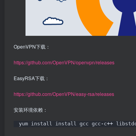
OpenVPN下载：
https://github.com/OpenVPN/openvpn/releases
EasyRSA下载：
https://github.com/OpenVPN/easy-rsa/releases
安装环境依赖：
yum install install gcc gcc-c++ libstd