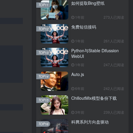
如何提取Bing壁纸
TOP11
1年前
273人已阅读
免费短信接码
TOP12
1年前
261人已阅读
Python与Stable Difussion
TOP13
WebUI
1年前
247人已阅读
Auto.js
TOP14
6年前
242人已阅读
ChilloutMix模型备份下载
TOP15
3年前
239人已阅读
科腾系列方向盘驱动
TOP16