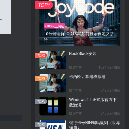
TOP1
2180人已阅读
10分钟理解LCD1602如何显示自定义字
符
BookStack安装
TOP2
2年前
1024人已阅读
卡西欧计算器模拟器
TOP3
1年前
349人已阅读
Windows 11 正式版官方下
TOP4
载激活
5年前
345人已阅读
银行卡号BIN编码规则（世界
TOP5
通用）