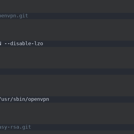
penvpn.git
N --disable-lzo
/usr/sbin/openvpn
asy-rsa.git