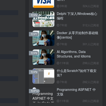
3年前
324人已阅读
Delphi 下深入Windows核心
TOP6
编程
7年前
312人已阅读
Docker 从零开始制作基础镜
TOP7
像[centos]
7年前
301人已阅读
AI Algorithms, Data
TOP8
Structures, and Idioms
11年前
299人已阅读
什么是Scratch?如何下载安
TOP9
装?
7年前
282人已阅读
Programming ASP.NET 中
TOP10
文版
11年前
280人已阅读