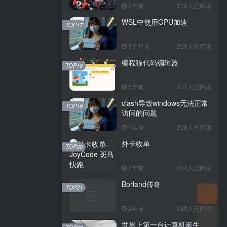
3年前
210人已阅读
WSL中使用GPU加速
TOP17
9个月前
209人已阅读
编程猫代码编辑器
TOP18
5年前
207人已阅读
clash导致windows无法正常
TOP19
访问的问题
1年前
206人已阅读
外卡收单
TOP20
3年前
202人已阅读
Borland传奇
TOP21
2年前
190人已阅读
世界上第一台计算机诞生