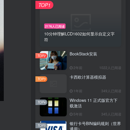
TOP1
2176人已阅读
10分钟理解LCD1602如何显示自定义字
符
BookStack安装
TOP2
2年前
1022人已阅读
卡西欧计算器模拟器
TOP3
1年前
349人已阅读
Windows 11 正式版官方下
TOP4
载激活
5年前
345人已阅读
银行卡号BIN编码规则（世界
TOP5
通用）