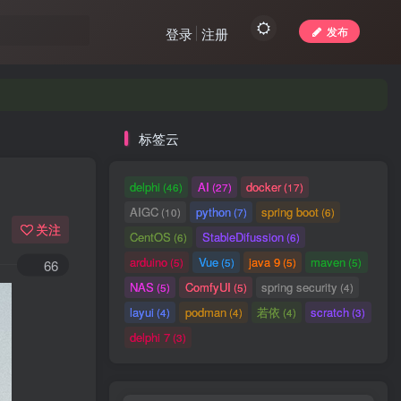
发布
登录
注册
标签云
delphi
AI
docker
(46)
(27)
(17)
AIGC
python
spring boot
(10)
(7)
(6)
关注
CentOS
StableDifussion
(6)
(6)
arduino
Vue
java 9
maven
(5)
(5)
(5)
(5)
66
NAS
ComfyUI
spring security
(5)
(5)
(4)
layui
podman
若依
scratch
(4)
(4)
(4)
(3)
delphi 7
(3)