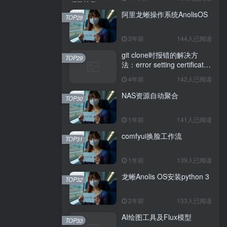
阿里龙蜥操作系统AnolisOS
TOP28
3年前
144人已阅读
git clone时报错的解决方
TOP29
法：error setting certificate
verify locations: CAfile
4年前
142人已阅读
NAS资源自动聚合
TOP30
1年前
141人已阅读
comfyui换脸工作流
TOP31
1年前
139人已阅读
龙蜥Anolis OS安装python 3
TOP32
2年前
133人已阅读
AI绘图工具及Flux模型
TOP33