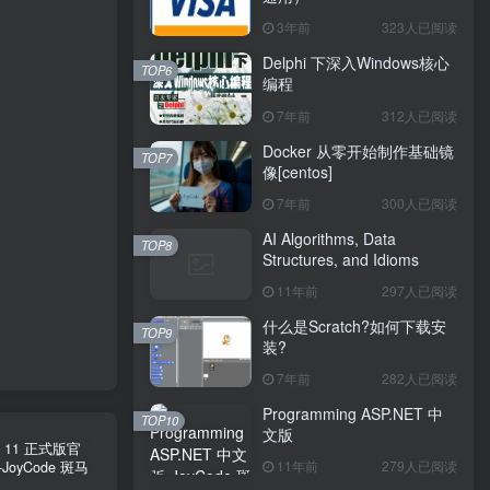
3年前
323人已阅读
Delphi 下深入Windows核心
TOP6
编程
7年前
312人已阅读
Docker 从零开始制作基础镜
TOP7
像[centos]
7年前
300人已阅读
AI Algorithms, Data
TOP8
Structures, and Idioms
11年前
297人已阅读
什么是Scratch?如何下载安
TOP9
装?
7年前
282人已阅读
Programming ASP.NET 中
TOP10
文版
11年前
279人已阅读