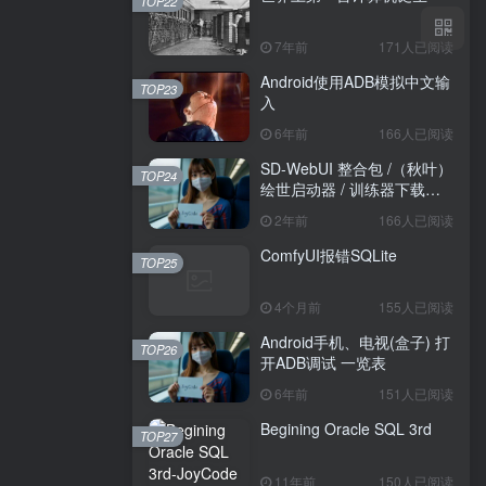
TOP22
7年前
171人已阅读
Android使用ADB模拟中文输
TOP23
入
6年前
166人已阅读
SD-WebUI 整合包 /（秋叶）
TOP24
绘世启动器 / 训练器下载导
航
2年前
166人已阅读
ComfyUI报错SQLite
TOP25
4个月前
155人已阅读
Android手机、电视(盒子) 打
TOP26
开ADB调试 一览表
6年前
151人已阅读
Begining Oracle SQL 3rd
TOP27
11年前
150人已阅读