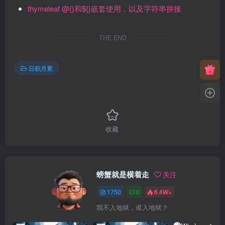
thymeleaf @{}和${}嵌套使用，以及字符串拼接
THE END
日积月累
收藏
螃蟹就是横着走
关注
1750
0
6.4W+
我不入地狱，谁入地狱？