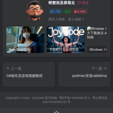
螃蟹就是横着走
关注
1750
0
6.4W+
我不入地狱，谁入地狱？
BookStack安装
卡西欧计算器模拟器
上一篇
下一篇
C#做坦克游戏视频教程
podman安装rabbitmq
Copyright © 2024 ·
JoyCode 斑马快跑
· 鄂ICP备15006080号-2 · 鄂公网安备
42070402000121号