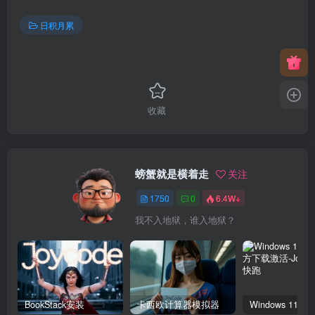
日积月累
收藏
螃蟹就是横着走
关注
1750
0
6.4W+
我不入地狱，谁入地狱？
BookStack安装
卡西欧计算器模拟器