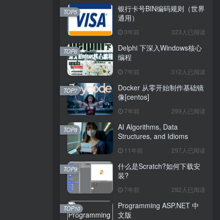
银行卡号BIN编码规则（世界
TOP5
通用）
3年前
323人已阅读
Delphi 下深入Windows核心
TOP6
编程
7年前
312人已阅读
Docker 从零开始制作基础镜
TOP7
像[centos]
7年前
299人已阅读
AI Algorithms, Data
TOP8
Structures, and Idioms
11年前
297人已阅读
什么是Scratch?如何下载安
TOP9
装?
7年前
282人已阅读
Programming ASP.NET 中
TOP10
文版