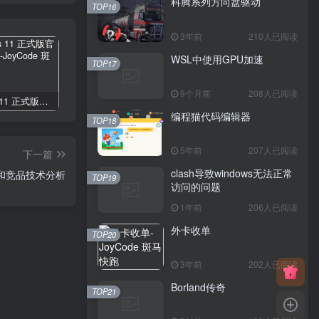
科腾系列方向盘驱动
TOP16
3年前
210人已阅读
WSL中使用GPU加速
TOP17
9个月前
208人已阅读
Windows 11 正式版官方下载激活
银行卡号BIN编码规则（世界通用）
Delphi 下深入Windows核心编程
编程猫代码编辑器
TOP18
5年前
207人已阅读
下一篇
clash导致windows无法正常
析和竞品技术分析
TOP19
访问的问题
1年前
206人已阅读
外卡收单
TOP20
3年前
202人已阅读
Borland传奇
TOP21