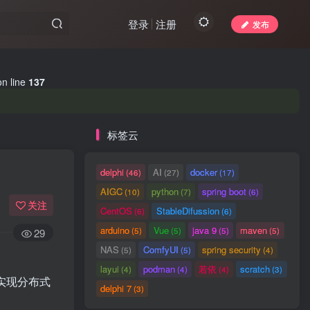
登录
注册
发布
n line
137
标签云
delphi
AI
docker
(46)
(27)
(17)
AIGC
python
spring boot
(10)
(7)
(6)
关注
CentOS
StableDifussion
(6)
(6)
arduino
Vue
java 9
maven
(5)
(5)
(5)
(5)
29
NAS
ComfyUI
spring security
(5)
(5)
(4)
layui
podman
若依
scratch
(4)
(4)
(4)
(3)
实现分布式
delphi 7
(3)