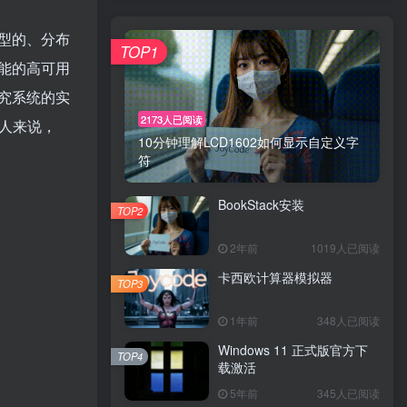
型的、分布
TOP1
能的高可用
究系统的实
2173人已阅读
人来说，
10分钟理解LCD1602如何显示自定义字
符
BookStack安装
TOP2
2年前
1019人已阅读
卡西欧计算器模拟器
TOP3
1年前
348人已阅读
Windows 11 正式版官方下
TOP4
载激活
5年前
345人已阅读