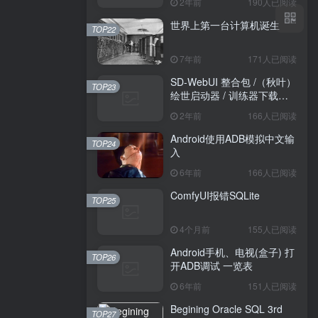
2年前
190人已阅读
世界上第一台计算机诞生
TOP22
7年前
171人已阅读
SD-WebUI 整合包 /（秋叶）
TOP23
绘世启动器 / 训练器下载导
航
2年前
166人已阅读
Android使用ADB模拟中文输
TOP24
入
6年前
166人已阅读
ComfyUI报错SQLite
TOP25
4个月前
155人已阅读
Android手机、电视(盒子) 打
TOP26
开ADB调试 一览表
6年前
151人已阅读
Begining Oracle SQL 3rd
TOP27