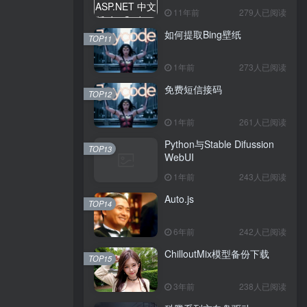
11年前
279人已阅读
如何提取Bing壁纸
TOP11
1年前
273人已阅读
免费短信接码
TOP12
1年前
261人已阅读
Python与Stable Difussion
TOP13
WebUI
1年前
243人已阅读
Auto.js
TOP14
6年前
242人已阅读
ChilloutMix模型备份下载
TOP15
3年前
238人已阅读