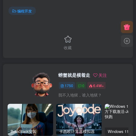
编程开发
收藏
螃蟹就是横着走
关注
1750
0
6.4W+
我不入地狱，谁入地狱？
BookStack安装
卡西欧计算器模拟器