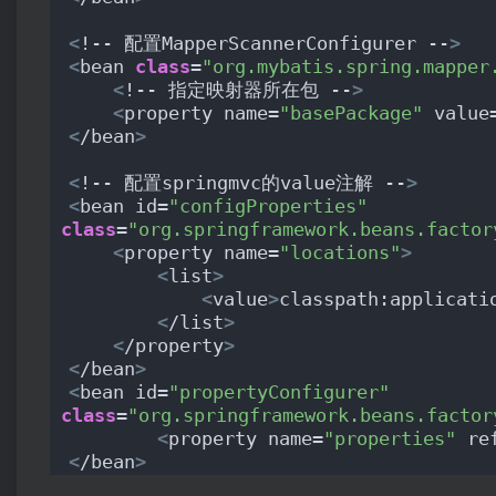
<
!-- 配置MapperScannerConfigurer --
>
<
bean 
class
=
"org.mybatis.spring.mapper
<
!-- 指定映射器所在包 --
>
<
property name=
"basePackage"
 value
<
/bean
>
<
!-- 配置springmvc的value注解 --
>
<
bean id=
"configProperties"
class
=
"org.springframework.beans.factor
<
property name=
"locations"
>
<
list
>
<
value
>
classpath:applicati
<
/list
>
<
/property
>
<
/bean
>
<
bean id=
"propertyConfigurer"
class
=
"org.springframework.beans.factor
<
property name=
"properties"
 re
<
/bean
>