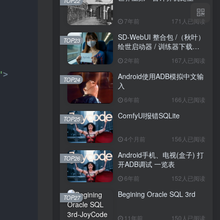
TOP22
7年前
171人已阅读
SD-WebUI 整合包 /（秋叶）
TOP23
绘世启动器 / 训练器下载导
航
2年前
167人已阅读
"
>
Android使用ADB模拟中文输
TOP24
入
6年前
166人已阅读
ComfyUI报错SQLite
TOP25
4个月前
156人已阅读
Android手机、电视(盒子) 打
TOP26
开ADB调试 一览表
6年前
152人已阅读
Begining Oracle SQL 3rd
TOP27
11年前
150人已阅读