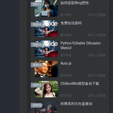
如何提取Bing壁纸
TOP11
1年前
273人已阅读
免费短信接码
TOP12
1年前
261人已阅读
Python与Stable Difussion
TOP13
WebUI
1年前
248人已阅读
Auto.js
TOP14
6年前
242人已阅读
ChilloutMix模型备份下载
TOP15
3年前
239人已阅读
科腾系列方向盘驱动
TOP16