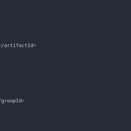
<
/artifactId
>
/groupId
>