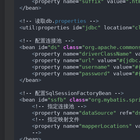
<
property name=
"suffix"
 value=
".ht
<
/bean
>
<
!-- 读取db.
properties
 --
>
<
util:properties id=
"jdbc"
 location=
"c
<
!-- 配置连接池 --
>
<
bean id=
"ds"
class
=
"org.apache.common
<
property name=
"driverClassName"
 v
<
property name=
"url"
 value=
"#{jdbc
<
property name=
"username"
 value=
"#
<
property name=
"password"
 value=
"#
<
/bean
>
<
!-- 配置SqlSessionFactoryBean --
>
<
bean id=
"ssfb"
class
=
"org.mybatis.spr
<
!-- 指定连接池 --
>
<
property name=
"dataSource"
 ref=
"d
<
!-- 指定映射文件 
<
property name=
"mapperLocations"
 v
    --
>
<
/bean
>