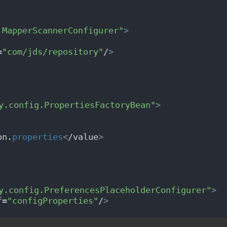
.MapperScannerConfigurer"
>
=
"com/jds/repository"
/
>
y.config.PropertiesFactoryBean"
>
on.
properties
<
/value
>
y.config.PreferencesPlaceholderConfigurer"
>
f=
"configProperties"
/
>