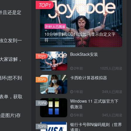
TOP1
并且还是定
2181人已阅读
10分钟理解LCD1602如何显示自定义字
符
是独立发到一
BookStack安装
TOP2
大家谅解，
2年前
1025人已阅读
环(想不到
卡西欧计算器模拟器
TOP3
1年前
349人已阅读
录表单，获取
Windows 11 正式版官方下
TOP4
载激活
是图片)存
5年前
345人已阅读
银行卡号BIN编码规则（世界
TOP5
通用）