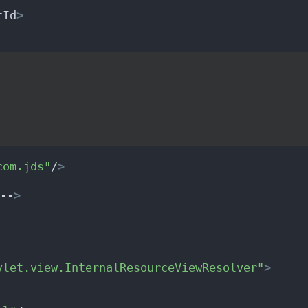
tId
>
com.jds"
/
>
--
>
vlet.view.InternalResourceViewResolver"
>