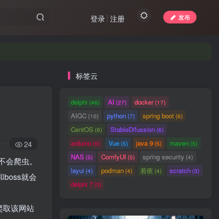
发布
登录
注册
标签云
delphi
AI
docker
(46)
(27)
(17)
AIGC
python
spring boot
(10)
(7)
(6)
CentOS
StableDifussion
(6)
(6)
arduino
Vue
java 9
maven
24
(5)
(5)
(5)
(5)
NAS
ComfyUI
spring security
(5)
(5)
(4)
不会爬虫。
layui
podman
若依
scratch
(4)
(4)
(4)
(3)
boss就会
delphi 7
(3)
爬取该网站