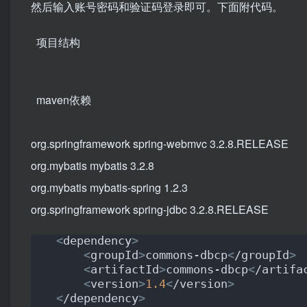
然后输入账号密码和验证码登录即可。下面附代码。
项目结构
maven依赖
org.springframework spring-webmvc 3.2.8.RELEASE
org.mybatis mybatis 3.2.8
org.mybatis mybatis-spring 1.2.3
org.springframework spring-jdbc 3.2.8.RELEASE
<
dependency
>
<
groupId
>
commons-dbcp
<
/groupId
>
<
artifactId
>
commons-dbcp
<
/artifa
<
version
>
1.4
<
/version
>
<
/dependency
>