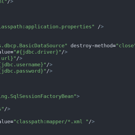
ml"
/
>
lasspath:application.properties"
 /
>
s.dbcp.BasicDataSource"
 destroy-method=
"close
alue=
"#{jdbc.driver}"
/
>
.url}"
/
>
{jdbc.username}"
/
>
{jdbc.password}"
/
>
ing.SqlSessionFactoryBean"
>
s"
/
>
alue=
"classpath:mapper/*.xml "
/
>