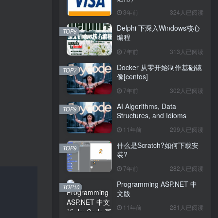
3年前
324人已阅读
Delphi 下深入Windows核心
TOP6
编程
7年前
313人已阅读
Docker 从零开始制作基础镜
TOP7
像[centos]
7年前
302人已阅读
AI Algorithms, Data
TOP8
Structures, and Idioms
11年前
299人已阅读
什么是Scratch?如何下载安
TOP9
装?
7年前
282人已阅读
Programming ASP.NET 中
TOP10
文版
11年前
281人已阅读