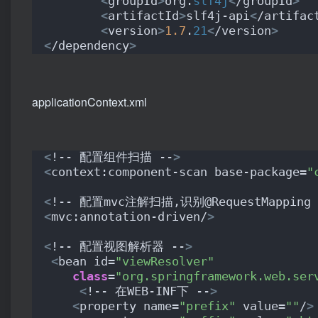
<
groupId
>
org.
slf4j
<
/groupId
>
<
artifactId
>
slf4j-api
<
/artifac
<
version
>
1.7
.
21
<
/version
>
<
/dependency
>
applicationContext.xml
<
!-- 配置组件扫描 --
>
<
context:component-scan base-package=
"
<
!-- 配置mvc注解扫描,识别@RequestMapping 
<
mvc:annotation-driven/
>
<
!-- 配置视图解析器 --
>
<
bean id=
"viewResolver"
class
=
"org.springframework.web.ser
<
!-- 在WEB-INF下 --
>
<
property name=
"prefix"
 value=
""
/
>