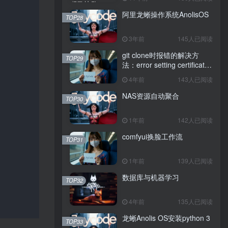
阿里龙蜥操作系统AnolisOS
TOP28
3年前
145人已阅读
git clone时报错的解决方
TOP29
法：error setting certificate
verify locations: CAfile
4年前
143人已阅读
NAS资源自动聚合
TOP30
1年前
142人已阅读
comfyui换脸工作流
TOP31
1年前
139人已阅读
数据库与机器学习
TOP32
4年前
135人已阅读
龙蜥Anolis OS安装python 3
TOP33