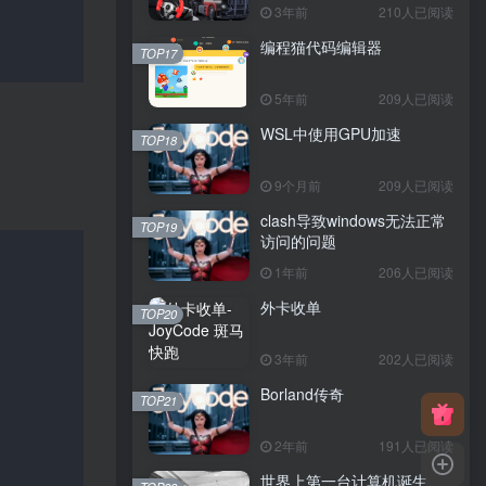
3年前
210人已阅读
编程猫代码编辑器
TOP17
5年前
209人已阅读
WSL中使用GPU加速
TOP18
9个月前
209人已阅读
clash导致windows无法正常
TOP19
访问的问题
1年前
206人已阅读
外卡收单
TOP20
3年前
202人已阅读
Borland传奇
TOP21
2年前
191人已阅读
世界上第一台计算机诞生