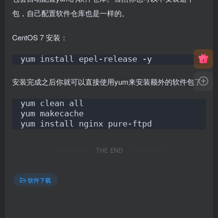
包，自己配置软件仓库也是一样的。
CentOS 7 安装：
yum install epel-release -y
安装完成之后你就可以直接使用yum来安装额外的软件包了
yum clean all
yum makecache
yum install nginx pure-ftpd
THE END
软件下载