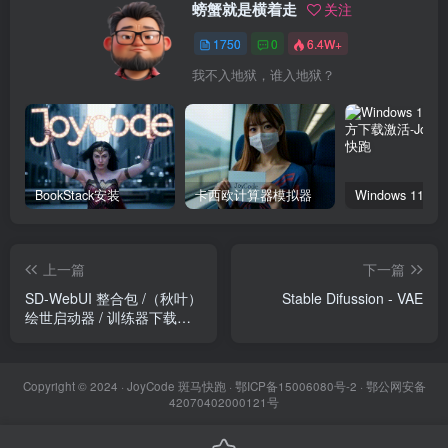
螃蟹就是横着走
关注
1750
0
6.4W+
我不入地狱，谁入地狱？
BookStack安装
卡西欧计算器模拟器
上一篇
下一篇
SD-WebUI 整合包 /（秋叶）
Stable Difussion - VAE
绘世启动器 / 训练器下载导
航
Copyright © 2024 ·
JoyCode 斑马快跑
· 鄂ICP备15006080号-2 · 鄂公网安备
42070402000121号