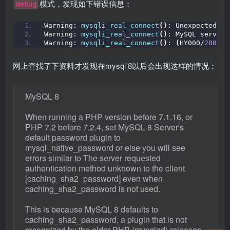
模式，发现如下错误信息：
debug
Warning: 
mysqli_real_connect
()
: Unexpected se
Warning: 
mysqli_real_connect
()
: MySQL server 
Warning: 
mysqli_real_connect
()
: 
(
HY000/
2006
)
:
网上查找了下资料才发现在mysql 8以后会出现这样的情况：
MySQL 8
When running a PHP version before 7.1.16, or
PHP 7.2 before 7.2.4, set MySQL 8 Server's
default password plugin to
mysql_native_password or else you will see
errors similar to The server requested
authentication method unknown to the client
[caching_sha2_password] even when
caching_sha2_password is not used.
This is because MySQL 8 defaults to
caching_sha2_password, a plugin that is not
recognized by the older PHP (mysqlnd) releases.