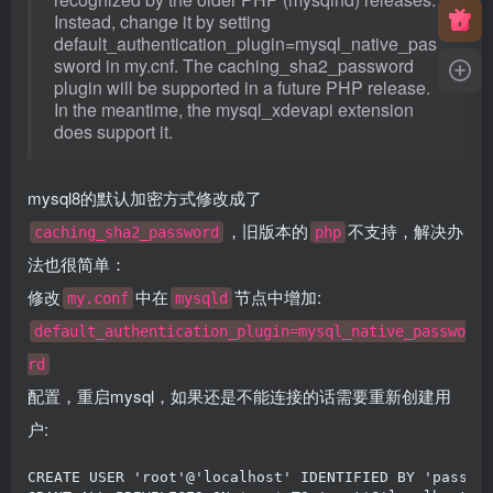
Instead, change it by setting
default_authentication_plugin=mysql_native_pas
sword in my.cnf. The caching_sha2_password
plugin will be supported in a future PHP release.
In the meantime, the mysql_xdevapi extension
does support it.
mysql8的默认加密方式修改成了
，旧版本的
不支持，解决办
caching_sha2_password
php
法也很简单：
修改
中在
节点中增加:
my.conf
mysqld
default_authentication_plugin=mysql_native_passwo
rd
配置，重启mysql，如果还是不能连接的话需要重新创建用
户:
CREATE
USER
'root'
@
'localhost'
IDENTIFIED
BY
'passwo