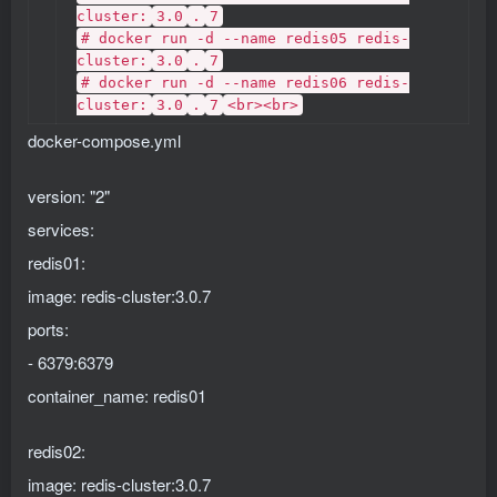
cluster:
3.0
.
7
# docker run -d --name redis05 redis-
cluster:
3.0
.
7
# docker run -d --name redis06 redis-
cluster:
3.0
.
7
<br><br>
docker-compose.yml
version: "2"
services:
redis01:
image: redis-cluster:3.0.7
ports:
- 6379:6379
container_name: redis01
redis02:
image: redis-cluster:3.0.7