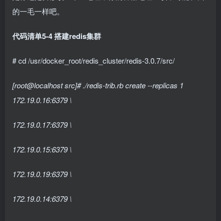
的一毛一样吧。
代码清单5-4 搭建redis集群
# cd /usr/docker_root/redis_cluster/redis-3.0.7/src/
[root@localhost src]# ./redis-trib.rb create --replicas 1
172.19.0.16:6379 \
172.19.0.17:6379 \
172.19.0.15:6379 \
172.19.0.19:6379 \
172.19.0.14:6379 \