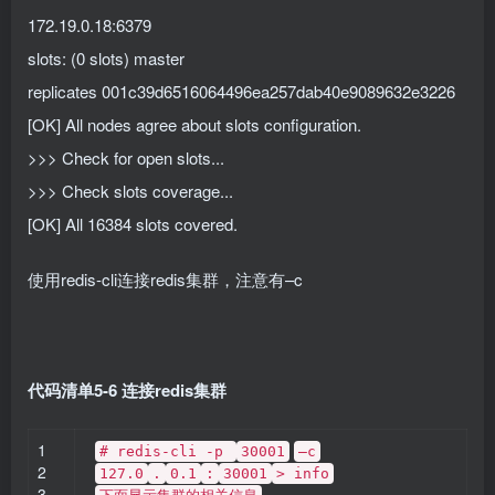
172.19.0.18:6379
slots: (0 slots) master
replicates 001c39d6516064496ea257dab40e9089632e3226
[OK] All nodes agree about slots configuration.
>>> Check for open slots...
>>> Check slots coverage...
[OK] All 16384 slots covered.
使用redis-cli连接redis集群，注意有–c
代码清单5-6 连接redis集群
1
# redis-cli -p
30001
–c
2
127.0
.
0.1
:
30001
> info
3