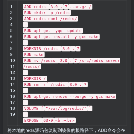
1
ADD redis-
3.0
.
7
.tar.gz /
2
RUN mkdir -p /redis
3
ADD redis.conf /redis/
4
5
RUN apt-get -yqq update
6
RUN apt-get install -y gcc make
7
8
WORKDIR /redis-
3.0
.
7
9
RUN make
10
RUN mv /redis-
3.0
.
7
/src/redis-server
11
/redis/
12
13
WORKDIR /
14
RUN rm -rf /redis-
3.0
.
7
15
16
RUN apt-get remove --purge -y gcc make
17
18
VOLUME [
"/var/log/redis/"
]
19
EXPOSE
6379
<br><br>
将本地的redis源码包复制到镜像的根路径下，ADD命令会在