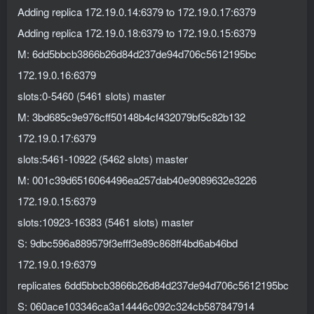
Adding replica 172.19.0.14:6379 to 172.19.0.17:6379
Adding replica 172.19.0.18:6379 to 172.19.0.15:6379
M: 6dd5bbcb3866b26d84d237de94d706c5612195bc
172.19.0.16:6379
slots:0-5460 (5461 slots) master
M: 3bd685c9e976cff50148b4cf432079bf5c82b132
172.19.0.17:6379
slots:5461-10922 (5462 slots) master
M: 001c39d6516064496ea257dab40e9089632e3226
172.19.0.15:6379
slots:10923-16383 (5461 slots) master
S: 9dbc596a889579f3efff3e89c868ff4bd6ab46bd
172.19.0.19:6379
replicates 6dd5bbcb3866b26d84d237de94d706c5612195bc
S: 060ace103346ca3a14446c092c324cb587847914