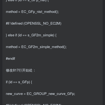
method = EC_GFp_nist_method();
#if !defined (OPENSSL_NO_EC2M)
} else if (id == s_GF2m_simple) {
method = EC_GF2m_simple_method();
#endif
修改817行开始处：
if (id == s_GFp) {
new_curve = EC_GROUP_new_curve_GFp;