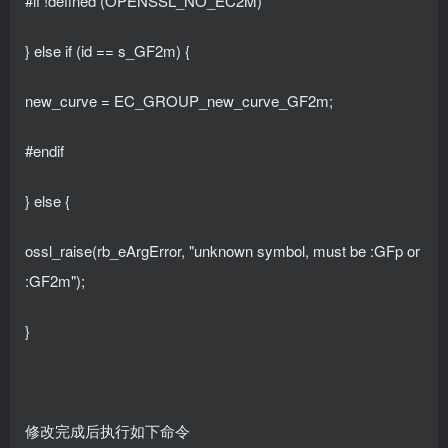
#if !defined (OPENSSL_NO_EC2M)
} else if (id == s_GF2m) {
new_curve = EC_GROUP_new_curve_GF2m;
#endif
} else {
ossl_raise(rb_eArgError, "unknown symbol, must be :GFp or
:GF2m");
}
修改完成后执行如下命令