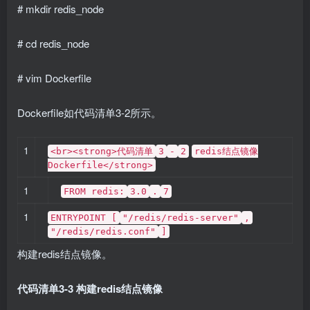
# mkdir redis_node
# cd redis_node
# vim Dockerfile
Dockerfile如代码清单3-2所示。
1
<br><strong>代码清单
3
-
2
redis结点镜像
Dockerfile</strong>
1
FROM redis:
3.0
.
7
1
ENTRYPOINT [
"/redis/redis-server"
,
"/redis/redis.conf"
]
构建redis结点镜像。
代码清单3-3 构建redis结点镜像