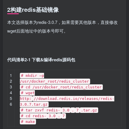
2构建redis基础镜像
本文选择版本为redis-3.0.7，如果需要其他版本，直接修改
wget后面地址中的版本号即可。
代码清单2-1 下载&编译redis源码包
1
# mkdir –p
2
/usr/docker_root/redis_cluster
3
# cd /usr/docker_root/redis_cluster
4
# wget
5
http:
//download.redis.io/releases/redis-
6
3.0.7.tar.gz
# tar zxvf redis-
3.0
.
7
.tar.gz
# cd redis-
3.0
.
7
# make