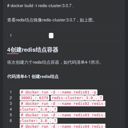
# docker build -t redis-cluster:3.0.7 .
查看redis结点镜像redis-cluster:3.0.7，如上图。
1
4创建redis结点容器
依次创建六个redis结点容器，如代码清单4-1所示。
代码清单4-1 创建redis结点
1
# docker run -d --name redis01 -p
2
30001
:
6379
redis-cluster:
3.0
.
7
3
# docker run -d --name redis02 redis-
4
cluster:
3.0
.
7
5
# docker run -d --name redis03 redis-
6
cluster:
3.0
.
7
# docker run -d --name redis04 redis-