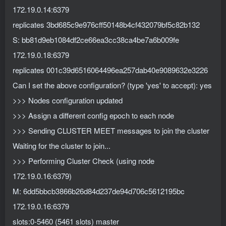
172.19.0.14:6379
replicates 3bd685c9e976cff50148b4cf432079bf5c82b132
S: bb81d9eb1084df2ce66ea3cc38ca4be7a6b009fe
172.19.0.18:6379
replicates 001c39d6516064496ea257dab40e9089632e3226
Can I set the above configuration? (type 'yes' to accept): yes
>>> Nodes configuration updated
>>> Assign a different config epoch to each node
>>> Sending CLUSTER MEET messages to join the cluster
Waiting for the cluster to join...
>>> Performing Cluster Check (using node
172.19.0.16:6379)
M: 6dd5bbcb3866b26d84d237de94d706c5612195bc
172.19.0.16:6379
slots:0-5460 (5461 slots) master