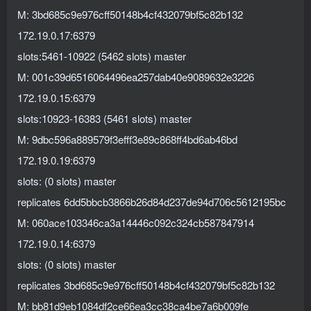
M: 3bd685c9e976cff50148b4cf432079bf5c82b132
172.19.0.17:6379
slots:5461-10922 (5462 slots) master
M: 001c39d6516064496ea257dab40e9089632e3226
172.19.0.15:6379
slots:10923-16383 (5461 slots) master
M: 9dbc596a889579f3efff3e89c868ff4bd6ab46bd
172.19.0.19:6379
slots: (0 slots) master
replicates 6dd5bbcb3866b26d84d237de94d706c5612195bc
M: 060ace103346ca3a14446c092c324cb587847914
172.19.0.14:6379
slots: (0 slots) master
replicates 3bd685c9e976cff50148b4cf432079bf5c82b132
M: bb81d9eb1084df2ce66ea3cc38ca4be7a6b009fe