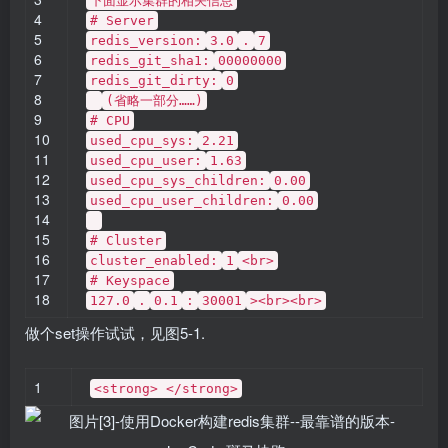
下面显示集群的相关信息
4
# Server
5
redis_version:
3.0
.
7
6
redis_git_sha1:
00000000
7
redis_git_dirty:
0
8
(省略一部分……)
9
# CPU
10
used_cpu_sys:
2.21
11
used_cpu_user:
1.63
12
used_cpu_sys_children:
0.00
13
used_cpu_user_children:
0.00
14
15
# Cluster
16
cluster_enabled:
1
<br>
17
# Keyspace
18
127.0
.
0.1
:
30001
><br><br>
做个set操作试试，见图5-1.
1
<strong> </strong>