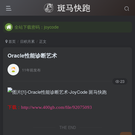
全站下载密码：joycode
全站下载密码：joycode
全站下载密码：joycode
首页
日积月累
正文
Oracle性能诊断艺术
11年前发布
23
下载：
http://www.400gb.com/file/92075093
THE END