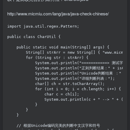
http://www.micmiu.com/lang/java/java-check-chinese/
import java.util.regex.Pattern;

public class CharUtil {

    public static void main(String[] args) {

        String[] strArr = new String[] { "www.mi
        for (String str : strArr) {

            System.out.println("===========> 测试字符串
            System.out.println("正则判断结果：" + isChines
            System.out.println("Unicode判断结果 ：" + is
            System.out.println("详细判断列表：");

            char[] ch = str.toCharArray();

            for (int i = 0; i < ch.length; i++) {

                char c = ch[i];

                System.out.println(c + " --> " + (is
            }

        }

    }

    // 根据Unicode编码完美的判断中文汉字和符号
