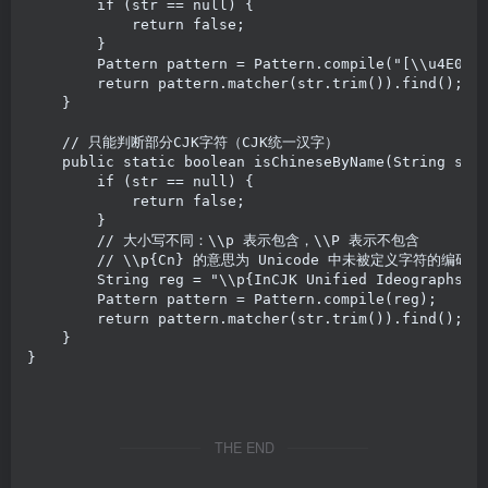
        if (str == null) {

            return false;

        }

        Pattern pattern = Pattern.compile("[\\u4E00-\
        return pattern.matcher(str.trim()).find();

    }

    // 只能判断部分CJK字符（CJK统一汉字）

    public static boolean isChineseByName(String str)
        if (str == null) {

            return false;

        }

        // 大小写不同：\\p 表示包含，\\P 表示不包含

        // \\p{Cn} 的意思为 Unicode 中未被定义字符的编码
        String reg = "\\p{InCJK Unified Ideographs}&&
        Pattern pattern = Pattern.compile(reg);

        return pattern.matcher(str.trim()).find();

    }

}
THE END