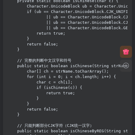
    private static boolean isChinese(char c) {

        Character.UnicodeBlock ub = Character.Unicode
        if (ub == Character.UnicodeBlock.CJK_UNIFIED_
                || ub == Character.UnicodeBlock.CJK_U
                || ub == Character.UnicodeBlock.CJK_S
                || ub == Character.UnicodeBlock.GENER
            return true;

        }

        return false;

    }

    // 完整的判断中文汉字和符号

    public static boolean isChinese(String strName) {
        char[] ch = strName.toCharArray();

        for (int i = 0; i < ch.length; i++) {

            char c = ch[i];

            if (isChinese(c)) {

                return true;

            }

        }

        return false;

    }

    // 只能判断部分CJK字符（CJK统一汉字）

    public static boolean isChineseByREG(String str) 