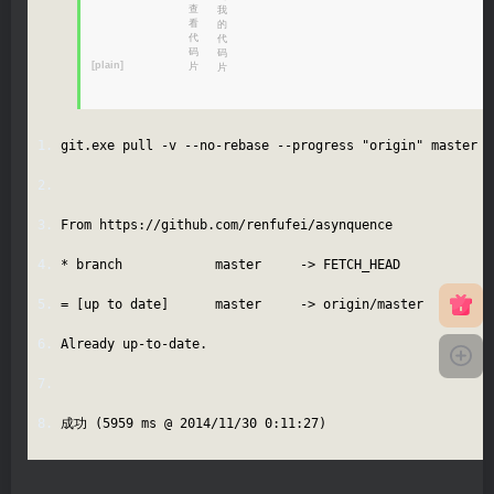
[plain]
git.exe pull -v --no-rebase --progress "origin" master
From https://github.com/renfufei/asynquence
* branch master -> FETCH_HEAD
= [up to date] master -> origin/master
Already up-to-date.
成功 (5959 ms @ 2014/11/30 0:11:27)