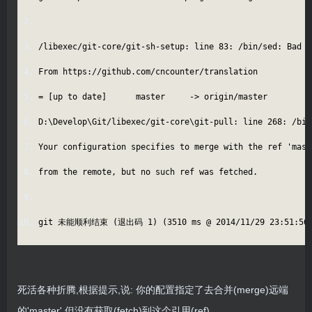
/libexec/git-core/git-sh-setup: line 83: /bin/sed: Bad
From https://github.com/cncounter/translation
= [up to date] master -> origin/master
D:\Develop\Git/libexec/git-core\git-pull: line 268: /b
Your configuration specifies to merge with the ref 'ma
from the remote, but no such ref was fetched.
git 未能顺利结束 (退出码 1) (3510 ms @ 2014/11/29 23:51:5
死活各种折腾,根据提示,说: 你的配置指定了去合并(merge)远端
的'master',但没有获取(fetch)到这个引用(ref).