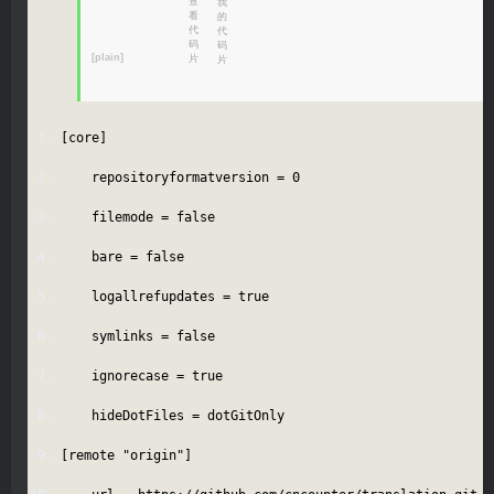
[plain]
[core]
repositoryformatversion = 0
filemode = false
bare = false
logallrefupdates = true
symlinks = false
ignorecase = true
hideDotFiles = dotGitOnly
[remote "origin"]