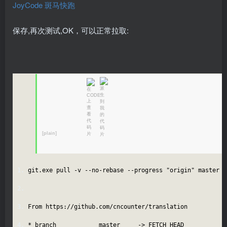
保存,再次测试,OK，可以正常拉取:
[plain]
git.exe pull -v --no-rebase --progress "origin" master
From https://github.com/cncounter/translation
* branch master -> FETCH_HEAD