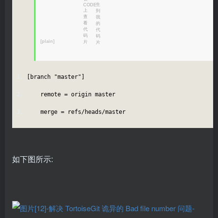
[plain]
[branch "master"]
remote = origin master
merge = refs/heads/master
如下图所示: