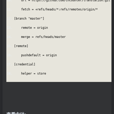
url = https://github.com/cncounter/translation.git
fetch = +refs/heads/*:refs/remotes/origin/*
[branch "master"]
remote = origin
merge = refs/heads/master
[remote]
pushdefault = origin
[credential]
helper = store