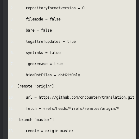
repositoryformatversion = 0
filemode = false
bare = false
logallrefupdates = true
symlinks = false
ignorecase = true
hideDotFiles = dotGitOnly
[remote "origin"]
url = https://github.com/cncounter/translation.git
fetch = +refs/heads/*:refs/remotes/origin/*
[branch "master"]
remote = origin master