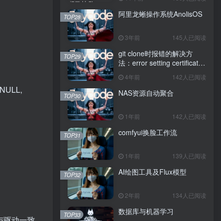
阿里龙蜥操作系统AnolisOS
TOP28
3年前
145人已阅读
git clone时报错的解决方
TOP29
法：error setting certificate
verify locations: CAfile
4年前
142人已阅读
NULL,
NAS资源自动聚合
TOP30
1年前
142人已阅读
comfyui换脸工作流
TOP31
1年前
139人已阅读
AI绘图工具及Flux模型
TOP32
2年前
134人已阅读
数据库与机器学习
TOP33
需要与驱动一致