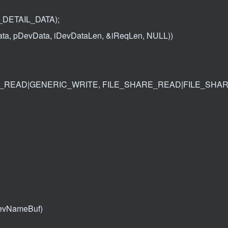
_DETAIL_DATA);
Data, pDevData, iDevDataLen, &iReqLen, NULL))
ERIC_READ|GENERIC_WRITE, FILE_SHARE_READ|FILE_SHA
DevNameBuf)