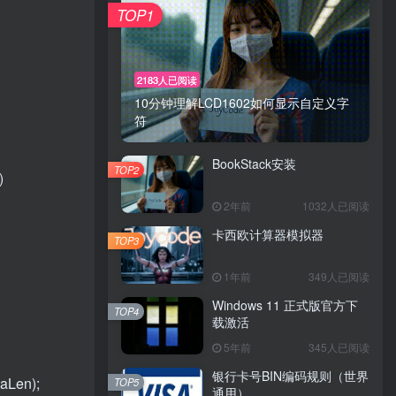
TOP1
2183人已阅读
10分钟理解LCD1602如何显示自定义字
符
BookStack安装
TOP2
)
2年前
1032人已阅读
卡西欧计算器模拟器
TOP3
1年前
349人已阅读
Windows 11 正式版官方下
TOP4
载激活
5年前
345人已阅读
银行卡号BIN编码规则（世界
Len);
TOP5
通用）