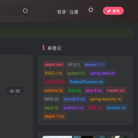
发布
登录
注册
标签云
delphi
AI
docker
(46)
(27)
(17)
AIGC
python
spring boot
(10)
(7)
(6)
CentOS
StableDifussion
(6)
(6)
arduino
Vue
java 9
maven
30
(5)
(5)
(5)
(5)
NAS
ComfyUI
spring security
(5)
(5)
(4)
layui
podman
若依
scratch
(4)
(4)
(4)
(3)
delphi 7
(3)