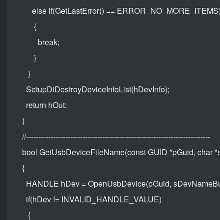
else if(GetLastError() == ERROR_NO_MORE_ITEMS) /
{
break;
}
}
SetupDiDestroyDeviceInfoList(hDevInfo);
return hOut;
}
//---------------------------------------------------------------------------
bool GetUsbDeviceFileName(const GUID *pGuid, char 
{
HANDLE hDev = OpenUsbDevice(pGuid, sDevNameBu
if(hDev != INVALID_HANDLE_VALUE)
{