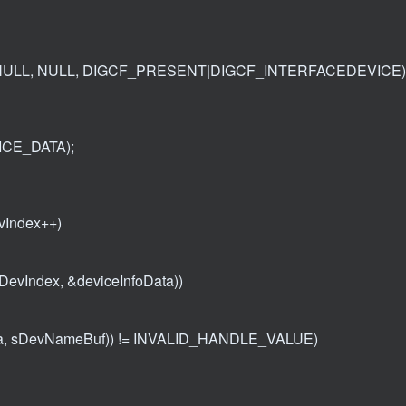
, NULL, NULL, DIGCF_PRESENT|DIGCF_INTERFACEDEVICE)
ICE_DATA);
vIndex++)
DevIndex, &deviceInfoData))
a, sDevNameBuf)) != INVALID_HANDLE_VALUE)