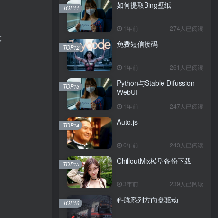
如何提取Bing壁纸
TOP11
1年前
274人已阅读
;
免费短信接码
TOP12
1年前
261人已阅读
Python与Stable Difussion
TOP13
WebUI
1年前
247人已阅读
Auto.js
TOP14
6年前
243人已阅读
ChilloutMix模型备份下载
TOP15
3年前
239人已阅读
科腾系列方向盘驱动
TOP16