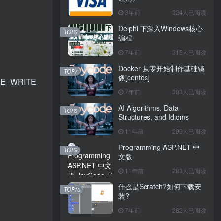
3年前
324人已阅读
Delphi 下深入Windows核心
TOP6
编程
7年前
315人已阅读
Docker 从零开始制作基础镜
TOP7
像[centos]
RE_WRITE,
7年前
303人已阅读
AI Algorithms, Data
TOP8
Structures, and Idioms
11年前
299人已阅读
Programming ASP.NET 中
TOP9
文版
11年前
283人已阅读
什么是Scratch?如何下载安
TOP10
装?
7年前
282人已阅读