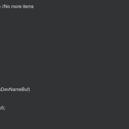
/No more items
*sDevNameBuf)
f);