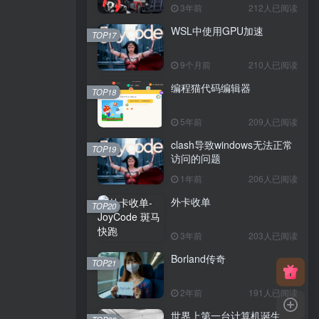
3年前
212人已阅读
WSL中使用GPU加速
TOP17
9个月前
210人已阅读
编程猫代码编辑器
TOP18
5年前
209人已阅读
clash导致windows无法正常
TOP19
访问的问题
1年前
206人已阅读
外卡收单
TOP20
3年前
203人已阅读
Borland传奇
TOP21
2年前
191人已阅读
世界上第一台计算机诞生