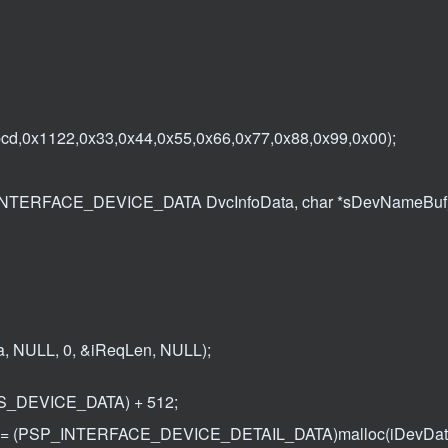
0x1122,0x33,0x44,0x55,0x66,0x77,0x88,0x99,0x00);
NTERFACE_DEVICE_DATA DvcInfoData, char *sDevNameBuf
a, NULL, 0, &iReqLen, NULL);
S_DEVICE_DATA) + 512;
(PSP_INTERFACE_DEVICE_DETAIL_DATA)malloc(iDevData