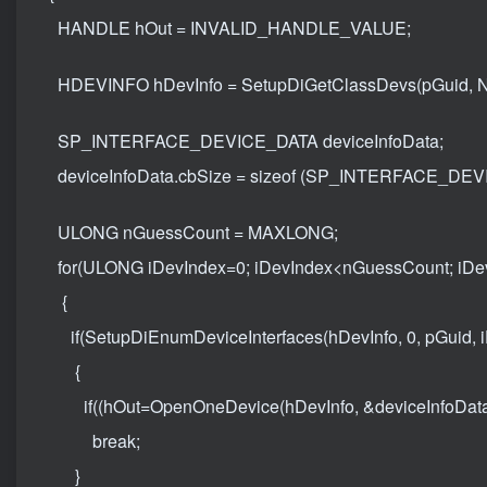
HANDLE hOut = INVALID_HANDLE_VALUE;
HDEVINFO hDevInfo = SetupDiGetClassDevs(pGuid
SP_INTERFACE_DEVICE_DATA deviceInfoData;
deviceInfoData.cbSize = sizeof (SP_INTERFACE_DEV
ULONG nGuessCount = MAXLONG;
for(ULONG iDevIndex=0; iDevIndex<nGuessCount; iDe
{
if(SetupDiEnumDeviceInterfaces(hDevInfo, 0, pGuid, i
{
if((hOut=OpenOneDevice(hDevInfo, &deviceInfoDat
break;
}