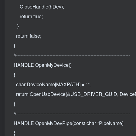
CloseHandle(hDev);
return true;
}
return false;
}
//---------------------------------------------------------------------------
HANDLE OpenMyDevice()
{
char DeviceName[MAXPATH] = "";
return OpenUsbDevice(&USB_DRIVER_GUID, Device
}
//---------------------------------------------------------------------------
HANDLE OpenMyDevPipe(const char *PipeName)
{