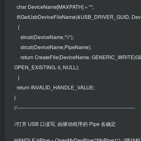
char DeviceName[MAXPATH] = "";
if(GetUsbDeviceFileName(&USB_DRIVER_GUID, Dev
{
strcat(DeviceName,"\\");
strcat(DeviceName,PipeName);
return CreateFile(DeviceName, GENERIC_WRITE
OPEN_EXISTING, 0, NULL);
}
return INVALID_HANDLE_VALUE;
}
//---------------------------------------------------------------------------
//打开 USB 口读写, 由驱动程序的 Pipe 名确定
HANDLE hPipe = OpenMyDevPipe("MyPipe1"