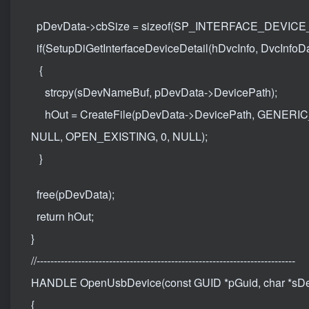
pDevData->cbSize = sizeof(SP_INTERFACE_DEVICE
if(SetupDiGetInterfaceDeviceDetail(hDvcInfo, DvcInfo
{
strcpy(sDevNameBuf, pDevData->DevicePath);
hOut = CreateFile(pDevData->DevicePath, GEN
NULL, OPEN_EXISTING, 0, NULL);
}
free(pDevData);
return hOut;
}
//---------------------------------------------------------------------------
HANDLE OpenUsbDevice(const GUID *pGuid, char *s
{