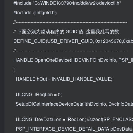
#include "C:/WINDDK/3790/inc/ddk/w2k/devioctl.h"
#include <initguid.h>
//---------------------------------------------------------------------------
// 下面必须为驱动程序的 GUID 值, 这里我乱写的数
DEFINE_GUID(USB_DRIVER_GUID, 0x12345678,0xabcd,
//---------------------------------------------------------------------------
HANDLE OpenOneDevice(HDEVINFO hDvcInfo, PSP_I
{
HANDLE hOut = INVALID_HANDLE_VALUE;
ULONG iReqLen = 0;
SetupDiGetInterfaceDeviceDetail(hDvcInfo, DvcInfoDat
ULONG iDevDataLen = iReqLen; //sizeof(SP_FNCLAS
PSP_INTERFACE_DEVICE_DETAIL_DATA pDevData = 