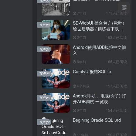
TOP22
7年前
171人已阅读
SD-WebUI 整合包 /（秋叶）
TOP23
绘世启动器 / 训练器下载导
航
2年前
168人已阅读
Android使用ADB模拟中文输
TOP24
入
6年前
166人已阅读
ComfyUI报错SQLite
TOP25
4个月前
157人已阅读
Android手机、电视(盒子) 打
TOP26
开ADB调试 一览表
6年前
154人已阅读
Begining Oracle SQL 3rd
TOP27
11年前
150人已阅读