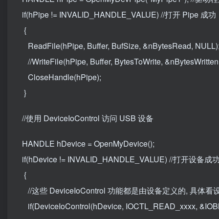
if(hPipe != INVALID_HANDLE_VALUE) //打开 Pipe 成功
{
ReadFile(hPipe, Buffer, BufSize, &nBytesRead, NU
//WriteFile(hPipe, Buffer, BytesToWrite, &nBytesWri
CloseHandle(hPipe);
}
//使用 DeviceIoControl 访问 USB 设备
HANDLE hDevice = OpenMyDevice();
if(hDevice != INVALID_HANDLE_VALUE) //打开设备成
{
//这些 DeviceIoControl 功能都是由设备定义的, 具
if(DeviceIoControl(hDevice, IOCTL_READ_xxxx, &IOBlo