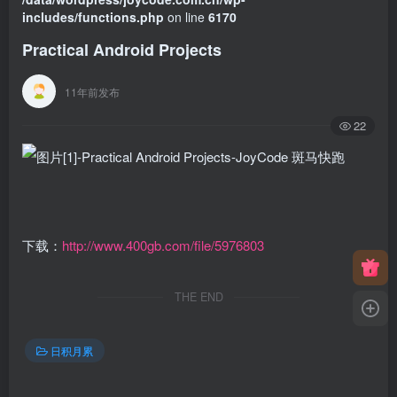
includes/functions.php
on line
6170
Practical Android Projects
11年前发布
22
下载：
http://www.400gb.com/file/5976803
THE END
日积月累