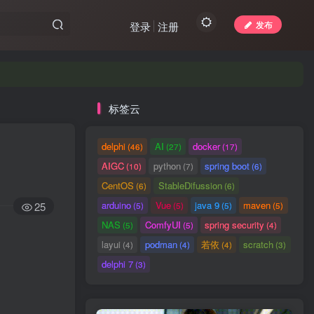
发布
登录
注册
标签云
delphi
AI
docker
(46)
(27)
(17)
AIGC
python
spring boot
(10)
(7)
(6)
CentOS
StableDifussion
(6)
(6)
arduino
Vue
java 9
maven
25
(5)
(5)
(5)
(5)
NAS
ComfyUI
spring security
(5)
(5)
(4)
layui
podman
若依
scratch
(4)
(4)
(4)
(3)
delphi 7
(3)