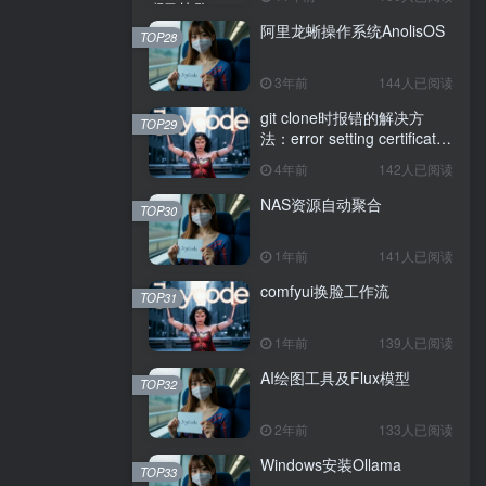
阿里龙蜥操作系统AnolisOS
TOP28
3年前
144人已阅读
git clone时报错的解决方
TOP29
法：error setting certificate
verify locations: CAfile
4年前
142人已阅读
NAS资源自动聚合
TOP30
1年前
141人已阅读
comfyui换脸工作流
TOP31
1年前
139人已阅读
AI绘图工具及Flux模型
TOP32
2年前
133人已阅读
Windows安装Ollama
TOP33