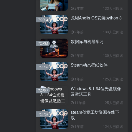
2年前
133人已阅读
龙蜥Anolis OS安装python 3
TOP34
2年前
133人已阅读
数据库与机器学习
TOP35
4年前
130人已阅读
Steam动态壁纸软件
TOP36
1年前
125人已阅读
Windows 8.1 64位光盘镜像
TOP37
及激活工具
11年前
125人已阅读
steam创意工坊资源在线下
TOP38
载
1年前
124人已阅读