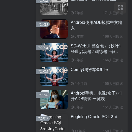
TOP22
7年前
171人已阅读
Android使用ADB模拟中文输
TOP23
入
6年前
166人已阅读
SD-WebUI 整合包 /（秋叶）
TOP24
绘世启动器 / 训练器下载导
航
2年前
166人已阅读
ComfyUI报错SQLite
TOP25
4个月前
155人已阅读
Android手机、电视(盒子) 打
TOP26
开ADB调试 一览表
6年前
151人已阅读
Begining Oracle SQL 3rd
TOP27
11年前
150人已阅读