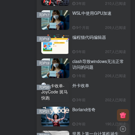
3年前
210人已阅读
WSL中使用GPU加速
TOP17
9个月前
209人已阅读
编程猫代码编辑器
TOP18
5年前
207人已阅读
clash导致windows无法正常
TOP19
访问的问题
1年前
206人已阅读
外卡收单
TOP20
3年前
202人已阅读
Borland传奇
TOP21
2年前
190人已阅读
世界上第一台计算机诞生