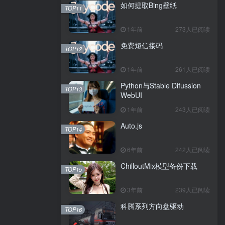
如何提取Bing壁纸
TOP11
1年前
273人已阅读
免费短信接码
TOP12
1年前
261人已阅读
Python与Stable Difussion
TOP13
WebUI
1年前
243人已阅读
Auto.js
TOP14
6年前
242人已阅读
ChilloutMix模型备份下载
TOP15
3年前
239人已阅读
科腾系列方向盘驱动
TOP16