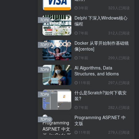
3年前
323人已阅读
Delphi 下深入Windows核心
TOP6
编程
7年前
312人已阅读
Docker 从零开始制作基础镜
TOP7
像[centos]
7年前
299人已阅读
AI Algorithms, Data
TOP8
Structures, and Idioms
11年前
297人已阅读
什么是Scratch?如何下载安
TOP9
装?
7年前
282人已阅读
Programming ASP.NET 中
TOP10
文版
11年前
279人已阅读