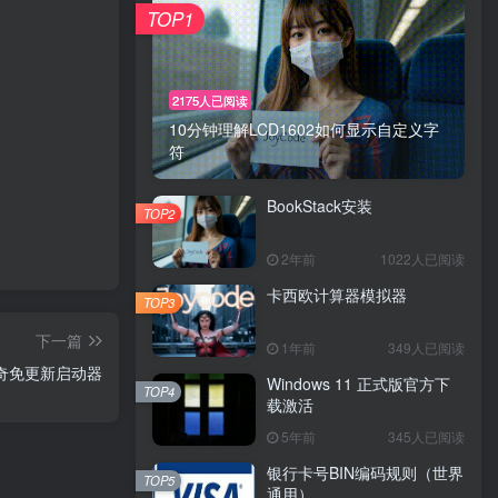
TOP1
2175人已阅读
10分钟理解LCD1602如何显示自定义字
符
BookStack安装
TOP2
2年前
1022人已阅读
卡西欧计算器模拟器
TOP3
下一篇
1年前
349人已阅读
奇免更新启动器
Windows 11 正式版官方下
TOP4
载激活
5年前
345人已阅读
银行卡号BIN编码规则（世界
TOP5
通用）