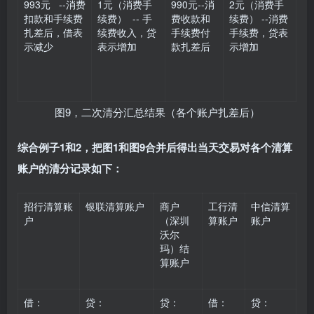
993元 --消费
1元（消费手
990元--消
2元（消费手
扣款和手续费
续费） -- 手
费收款和
续费） --消费
扎差后，借表
续费收入，贷
手续费付
手续费，贷表
示减少
表示增加
款扎差后
示增加
图9，二次清分汇总结果（各个账户扎差后）
综合例子1和2，把图1和图9合并后得出当天交易对各个清算
账户的清分记录如下：
招行清算账
银联清算账户
商户
工行清
中信清算
户
（深圳
算账户
账户
沃尔
玛）结
算账户
借：
贷：
贷：
借：
贷：