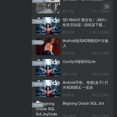
TOP22
7年前
171人已阅读
SD-WebUI 整合包 /（秋叶）
TOP23
绘世启动器 / 训练器下载导
航
2年前
167人已阅读
Android使用ADB模拟中文输
TOP24
入
6年前
166人已阅读
ComfyUI报错SQLite
TOP25
4个月前
156人已阅读
Android手机、电视(盒子) 打
TOP26
开ADB调试 一览表
6年前
152人已阅读
Begining Oracle SQL 3rd
TOP27
11年前
150人已阅读