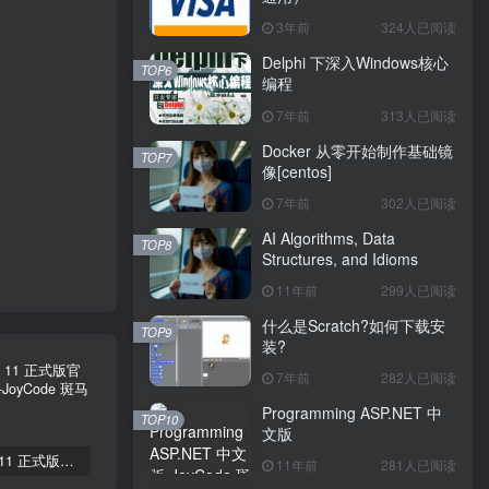
3年前
324人已阅读
Delphi 下深入Windows核心
TOP6
编程
7年前
313人已阅读
Docker 从零开始制作基础镜
TOP7
像[centos]
7年前
302人已阅读
AI Algorithms, Data
TOP8
Structures, and Idioms
11年前
299人已阅读
什么是Scratch?如何下载安
TOP9
装?
7年前
282人已阅读
Programming ASP.NET 中
TOP10
文版
Windows 11 正式版官方下载激活
银行卡号BIN编码规则（世界通用）
Delphi 下深入Windows核心编程
11年前
281人已阅读