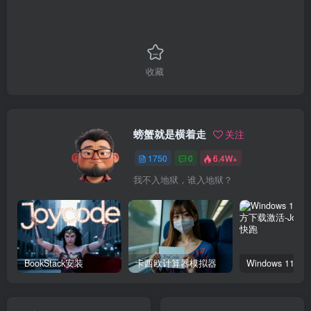
收藏
螃蟹就是横着走
关注
1750
0
6.4W+
我不入地狱，谁入地狱？
BookStack安装
卡西欧计算器模拟器