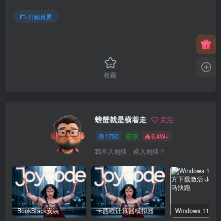
日积月累
收藏
螃蟹就是横着走
关注
1750
0
6.4W+
我不入地狱，谁入地狱？
BookStack安装
卡西欧计算器模拟器