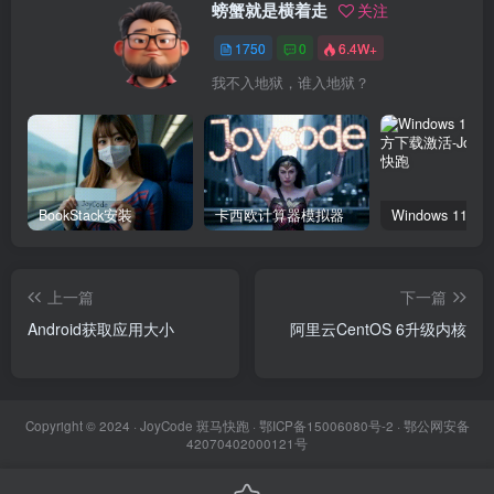
螃蟹就是横着走
关注
1750
0
6.4W+
我不入地狱，谁入地狱？
BookStack安装
卡西欧计算器模拟器
上一篇
下一篇
Android获取应用大小
阿里云CentOS 6升级内核
Copyright © 2024 ·
JoyCode 斑马快跑
· 鄂ICP备15006080号-2 · 鄂公网安备
42070402000121号