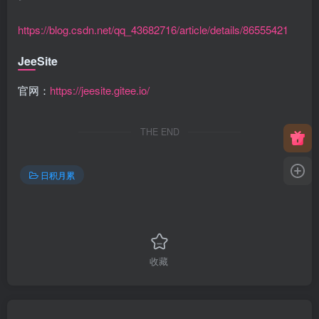
https://blog.csdn.net/qq_43682716/article/details/86555421
JeeSite
官网：
https://jeesite.gitee.io/
THE END
日积月累
收藏